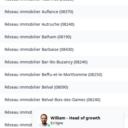
Réseau immobilier
Auflance
(
08370
)
Réseau immobilier
Autruche
(
08240
)
Réseau immobilier
Balham
(
08190
)
Réseau immobilier
Barbaise
(
08430
)
Réseau immobilier
Bar-lès-Buzancy
(
08240
)
Réseau immobilier
Beffu-et-le-Morthomme
(
08250
)
Réseau immobilier
Belval
(
08090
)
Réseau immobilier
Belval-Bois-des-Dames
(
08240
)
Réseau immobilier
Bourcq
(
08400
)
William - Head of growth
En ligne
Réseau immobilier
Bogny-sur-Meuse
(
08120
)