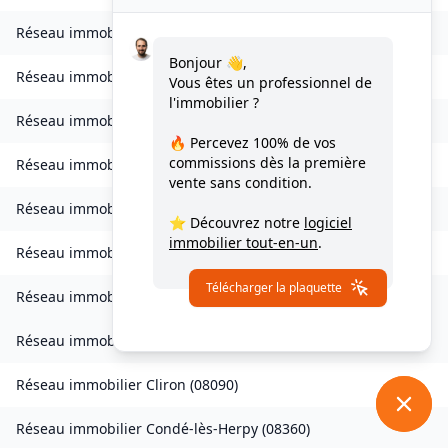
Réseau immobilier
Brévilly
(
08140
)
Bonjour 👋,
Réseau immobilier
Bulson
(
08450
)
Vous êtes un professionnel de
l'immobilier ?
Réseau immobilier
Chagny
(
08430
)
🔥 Percevez
100% de vos
commissions
dès la première
Réseau immobilier
Chalandry-Elaire
(
08160
)
vente sans condition.
Réseau immobilier
Chardeny
(
08400
)
⭐ Découvrez notre
logiciel
immobilier tout-en-un
.
Réseau immobilier
Chatel-Chéhéry
(
08250
)
Télécharger la plaquette
Réseau immobilier
Bairon et ses environs
(
08390
)
Réseau immobilier
Bairon et ses environs
(
08400
)
Réseau immobilier
Cliron
(
08090
)
Réseau immobilier
Condé-lès-Herpy
(
08360
)