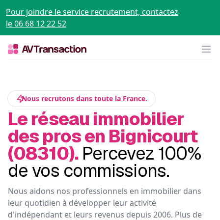
Pour joindre le service recrutement, contactez
le 06 68 12 22 52
Op
Nous recrutons dans toute la France.
Le réseau immobilier
des pros en Bignicourt
(08310).
Percevez 100%
de vos commissions.
Nous aidons nos professionnels en immobilier dans
leur quotidien à développer leur activité
d'indépendant et leurs revenus depuis 2006. Plus de