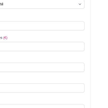
es
(€)