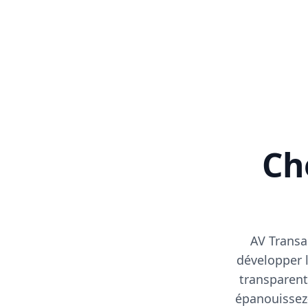
Cho
AV Transa
développer l
transparent
épanouissez-