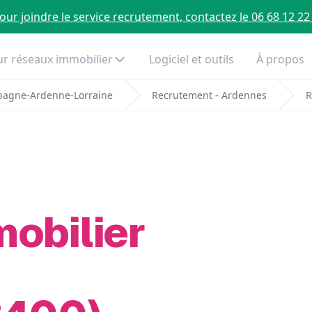
our joindre le service recrutement, contactez le 06 68 12 22
r réseaux immobilier
Logiciel et outils
À propos
pagne-Ardenne-Lorraine
Recrutement - Ardennes
R
mobilier