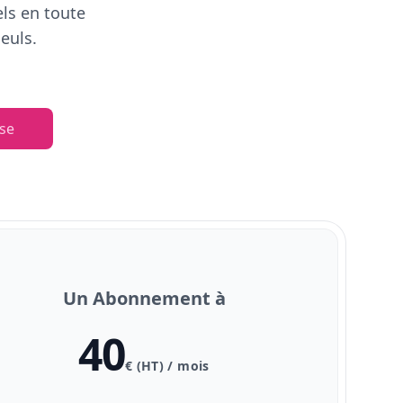
els en toute
euls.
se
Un Abonnement à
40
€ (HT) / mois