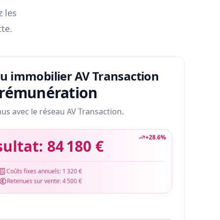
z les
te.
au immobilier AV Transaction
 rémunération
nus avec le réseau AV Transaction.
+
28.6
%
sultat:
84 180 €
Coûts fixes annuels:
1 320 €
Retenues sur vente:
4 500 €