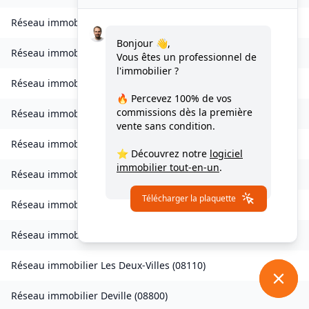
Réseau immobilier
Contreuve
(
08400
)
Bonjour 👋,
Réseau immobilier
Cornay
(
08250
)
Vous êtes un professionnel de
l'immobilier ?
Réseau immobilier
Corny-Machéroménil
(
08270
)
🔥 Percevez
100% de vos
commissions
dès la première
Réseau immobilier
Coucy
(
08300
)
vente sans condition.
Réseau immobilier
Coulommes-et-Marqueny
(
08130
)
⭐ Découvrez notre
logiciel
immobilier tout-en-un
.
Réseau immobilier
La Croix-aux-Bois
(
08400
)
Télécharger la plaquette
Réseau immobilier
Daigny
(
08140
)
Réseau immobilier
Damouzy
(
08090
)
Réseau immobilier
Les Deux-Villes
(
08110
)
Réseau immobilier
Deville
(
08800
)