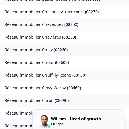
Réseau immobilier
Chesnois-Auboncourt
(
08270
)
Réseau immobilier
Cheveuges
(
08350
)
Réseau immobilier
Chevières
(
08250
)
Réseau immobilier
Chilly
(
08260
)
Réseau immobilier
Chooz
(
08600
)
Réseau immobilier
Chuffilly-Roche
(
08130
)
Réseau immobilier
Clavy-Warby
(
08460
)
Réseau immobilier
Cliron
(
08090
)
Réseau immobilier
Condé-lès-Herpy
(
08360
)
William - Head of growth
En ligne
Réseau immobilier
Condé-lès-Autry
(
08250
)