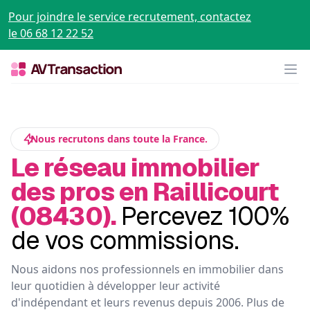
Pour joindre le service recrutement, contactez
le 06 68 12 22 52
Op
Nous recrutons dans toute la France.
Le réseau immobilier
des pros en Raillicourt
(08430).
Percevez 100%
de vos commissions.
Nous aidons nos professionnels en immobilier dans
leur quotidien à développer leur activité
d'indépendant et leurs revenus depuis 2006. Plus de