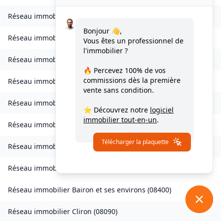
Réseau immobilier
Bogny-sur-Meuse
(
08120
)
Bonjour 👋,
Réseau immobilier
Brévilly
(
08140
)
Vous êtes un professionnel de
l'immobilier ?
Réseau immobilier
Bulson
(
08450
)
🔥 Percevez
100% de vos
commissions
dès la première
Réseau immobilier
Chagny
(
08430
)
vente sans condition.
Réseau immobilier
Chalandry-Elaire
(
08160
)
⭐ Découvrez notre
logiciel
immobilier tout-en-un
.
Réseau immobilier
Chardeny
(
08400
)
Télécharger la plaquette
Réseau immobilier
Chatel-Chéhéry
(
08250
)
Réseau immobilier
Bairon et ses environs
(
08390
)
Réseau immobilier
Bairon et ses environs
(
08400
)
Réseau immobilier
Cliron
(
08090
)