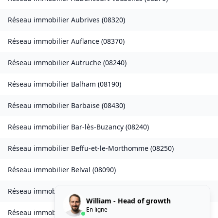
Réseau immobilier
Aubrives
(
08320
)
Réseau immobilier
Auflance
(
08370
)
Réseau immobilier
Autruche
(
08240
)
Réseau immobilier
Balham
(
08190
)
Réseau immobilier
Barbaise
(
08430
)
Réseau immobilier
Bar-lès-Buzancy
(
08240
)
Réseau immobilier
Beffu-et-le-Morthomme
(
08250
)
Réseau immobilier
Belval
(
08090
)
Réseau immobilier
Belval-Bois-des-Dames
(
08240
)
William - Head of growth
En ligne
Réseau immobilier
Bourcq
(
08400
)