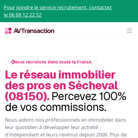
Pour joindre le service recrutement, contactez
le 06 68 12 22 52
Op
Nous recrutons dans toute la France.
Le réseau immobilier
des pros en Sécheval
(08150).
Percevez 100%
de vos commissions.
Nous aidons nos professionnels en immobilier dans
leur quotidien à développer leur activité
d'indépendant et leurs revenus depuis 2006. Plus de