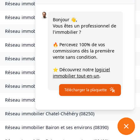
Réseau immobilier
Belval-Bois-des-Dames
(
08240
)
Réseau immobilier
Bourcq
(
08400
)
Bonjour 👋,
Vous êtes un professionnel de
Réseau immobilier
Bogny-sur-Meuse
(
08120
)
l'immobilier ?
🔥 Percevez
100% de vos
Réseau immobilier
Brévilly
(
08140
)
commissions
dès la première
vente sans condition.
Réseau immobilier
Bulson
(
08450
)
⭐ Découvrez notre
logiciel
Réseau immobilier
Chagny
(
08430
)
immobilier tout-en-un
.
Réseau immobilier
Chalandry-Elaire
(
08160
)
Télécharger la plaquette
Réseau immobilier
Chardeny
(
08400
)
Réseau immobilier
Chatel-Chéhéry
(
08250
)
Réseau immobilier
Bairon et ses environs
(
08390
)