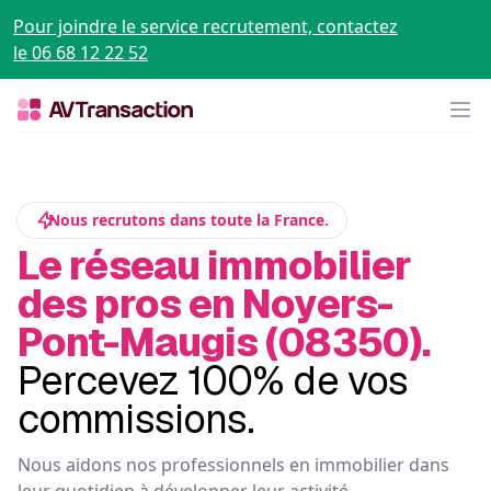
Pour joindre le service recrutement, contactez
le 06 68 12 22 52
Op
Nous recrutons dans toute la France.
Le réseau immobilier
des pros en Noyers-
Pont-Maugis (08350).
Percevez 100% de vos
commissions.
Nous aidons nos professionnels en immobilier dans