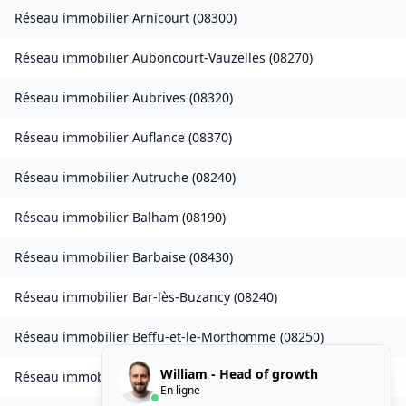
Réseau immobilier
Arnicourt
(
08300
)
Réseau immobilier
Auboncourt-Vauzelles
(
08270
)
Réseau immobilier
Aubrives
(
08320
)
Réseau immobilier
Auflance
(
08370
)
Réseau immobilier
Autruche
(
08240
)
Réseau immobilier
Balham
(
08190
)
Réseau immobilier
Barbaise
(
08430
)
Réseau immobilier
Bar-lès-Buzancy
(
08240
)
Réseau immobilier
Beffu-et-le-Morthomme
(
08250
)
William - Head of growth
Réseau immobilier
Belval
(
08090
)
En ligne