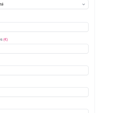
es
(€)