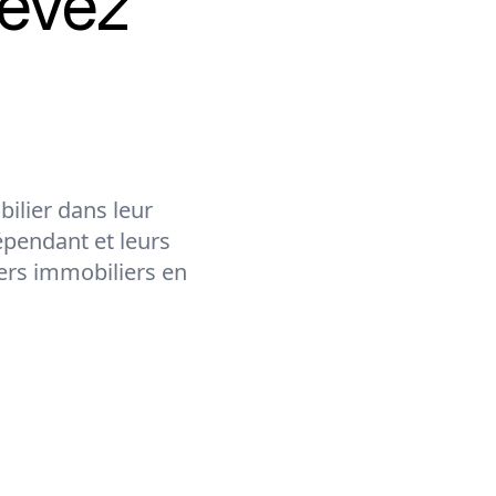
evez
ilier dans leur
épendant et leurs
lers immobiliers en