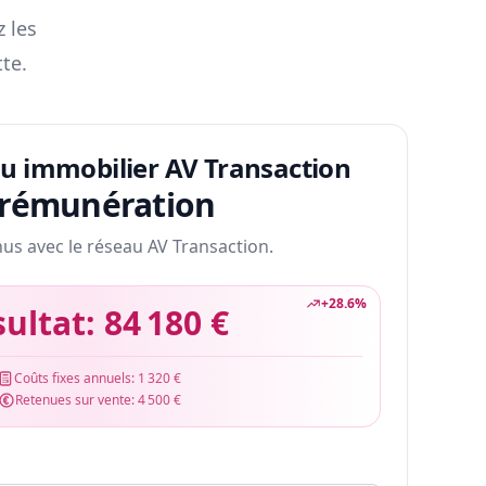
z les
te.
au immobilier AV Transaction
 rémunération
nus avec le réseau AV Transaction.
+
28.6
%
sultat:
84 180 €
Coûts fixes annuels:
1 320 €
Retenues sur vente:
4 500 €