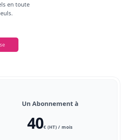
els en toute
euls.
se
Un Abonnement à
40
€ (HT) / mois