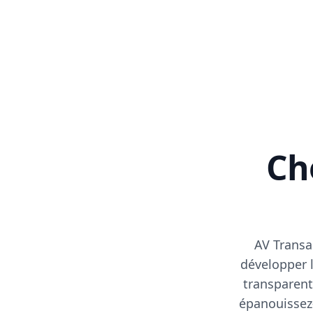
Cho
AV Transa
développer l
transparent
épanouissez-