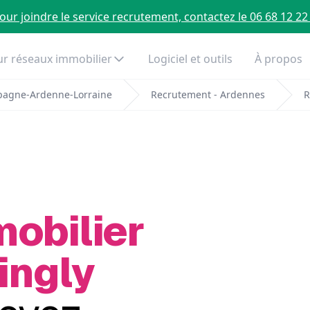
our joindre le service recrutement, contactez le 06 68 12 22
r réseaux immobilier
Logiciel et outils
À propos
pagne-Ardenne-Lorraine
Recrutement - Ardennes
R
mobilier
ingly