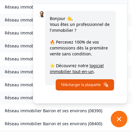
Réseau immobilier
Bourcq
(
08400
)
Bonjour 👋,
Réseau immobilier
Bogny-sur-Meuse
(
08120
)
Vous êtes un professionnel de
l'immobilier ?
Réseau immobilier
Brévilly
(
08140
)
🔥 Percevez
100% de vos
Réseau immobilier
Bulson
(
08450
)
commissions
dès la première
vente sans condition.
Réseau immobilier
Chagny
(
08430
)
⭐ Découvrez notre
logiciel
immobilier tout-en-un
.
Réseau immobilier
Chalandry-Elaire
(
08160
)
Réseau immobilier
Chardeny
(
08400
)
Télécharger la plaquette
Réseau immobilier
Chatel-Chéhéry
(
08250
)
Réseau immobilier
Bairon et ses environs
(
08390
)
Réseau immobilier
Bairon et ses environs
(
08400
)