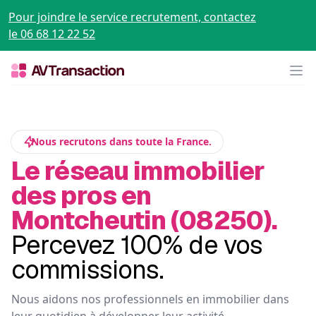
Pour joindre le service recrutement, contactez
le 06 68 12 22 52
Op
Nous recrutons dans toute la France.
Le réseau immobilier
des pros en
Montcheutin (08250).
Percevez 100% de vos
commissions.
Nous aidons nos professionnels en immobilier dans