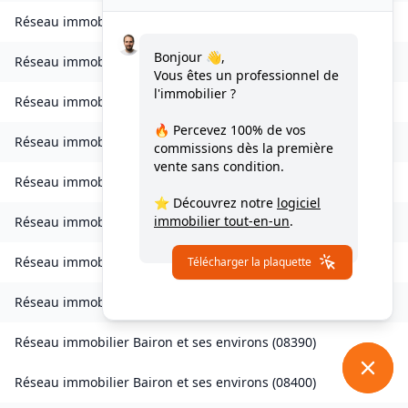
Réseau immobilier
Bourcq
(
08400
)
Bonjour 👋,
Réseau immobilier
Bogny-sur-Meuse
(
08120
)
Vous êtes un professionnel de
l'immobilier ?
Réseau immobilier
Brévilly
(
08140
)
🔥 Percevez
100% de vos
Réseau immobilier
Bulson
(
08450
)
commissions
dès la première
vente sans condition.
Réseau immobilier
Chagny
(
08430
)
⭐ Découvrez notre
logiciel
immobilier tout-en-un
.
Réseau immobilier
Chalandry-Elaire
(
08160
)
Réseau immobilier
Chardeny
(
08400
)
Télécharger la plaquette
Réseau immobilier
Chatel-Chéhéry
(
08250
)
Réseau immobilier
Bairon et ses environs
(
08390
)
Réseau immobilier
Bairon et ses environs
(
08400
)