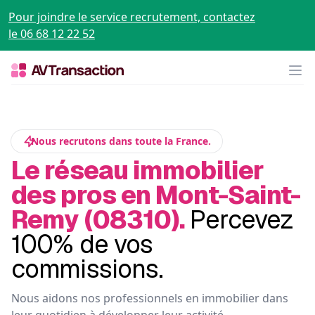
Pour joindre le service recrutement, contactez
le 06 68 12 22 52
Op
Nous recrutons dans toute la France.
Le réseau immobilier
des pros en Mont-Saint-
Remy (08310).
Percevez
100% de vos
commissions.
Nous aidons nos professionnels en immobilier dans