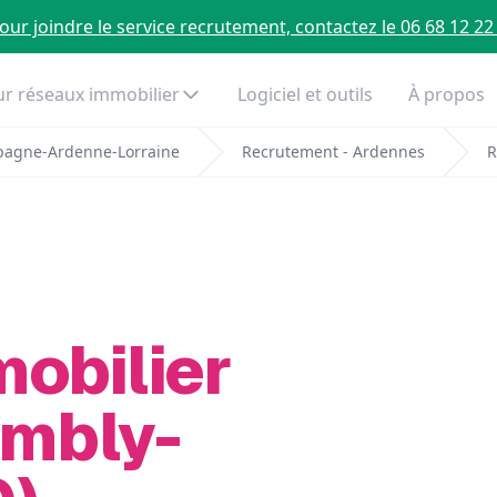
our joindre le service recrutement, contactez le 06 68 12 22
r réseaux immobilier
Logiciel et outils
À propos
pagne-Ardenne-Lorraine
Recrutement - Ardennes
R
mobilier
Ambly-