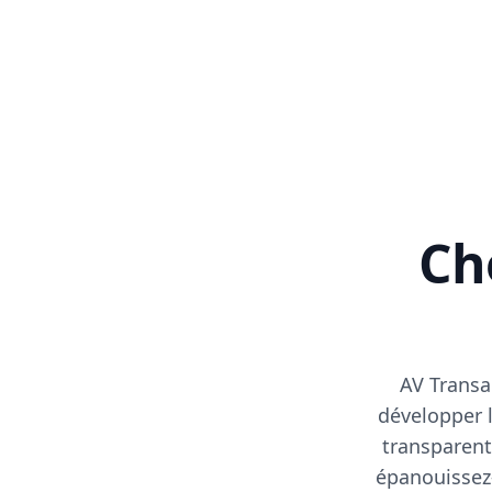
Cho
AV Transa
développer l
transparent
épanouissez-