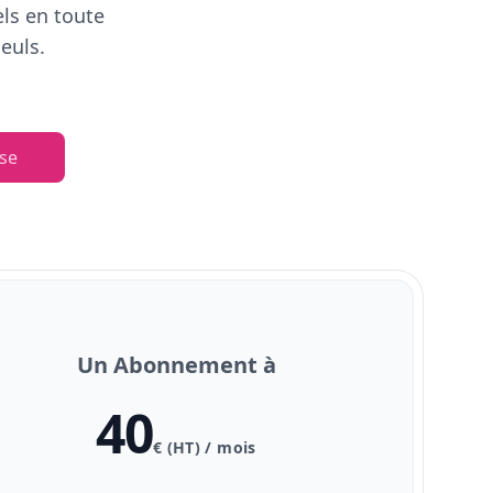
els en toute
euls.
se
Un Abonnement à
40
€ (HT) / mois