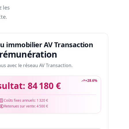
z les
te.
au immobilier AV Transaction
 rémunération
nus avec le réseau AV Transaction.
+
28.6
%
sultat:
84 180 €
Coûts fixes annuels:
1 320 €
Retenues sur vente:
4 500 €