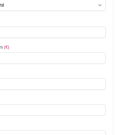
es
(€)