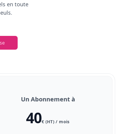
els en toute
euls.
se
Un Abonnement à
40
€ (HT) / mois