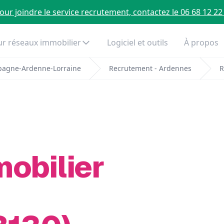
our joindre le service recrutement, contactez le 06 68 12 22
r réseaux immobilier
Logiciel et outils
À propos
pagne-Ardenne-Lorraine
Recrutement - Ardennes
R
mobilier