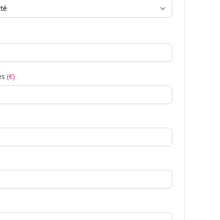
es
(€)