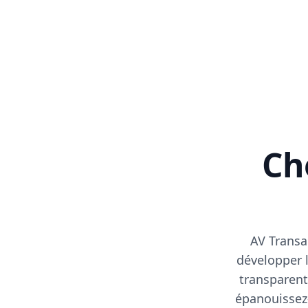
Cho
AV Transa
développer l
transparent
épanouissez-