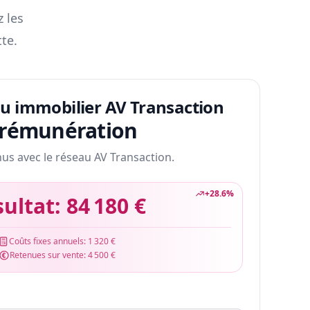
z les
te.
au immobilier AV Transaction
 rémunération
nus avec le réseau AV Transaction.
+
28.6
%
sultat:
84 180 €
Coûts fixes annuels:
1 320 €
Retenues sur vente:
4 500 €