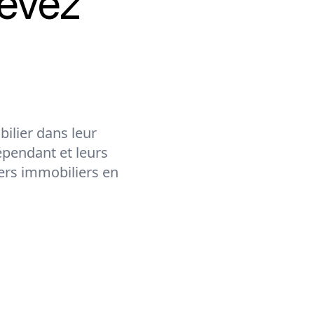
evez
ilier dans leur
épendant et leurs
lers immobiliers en