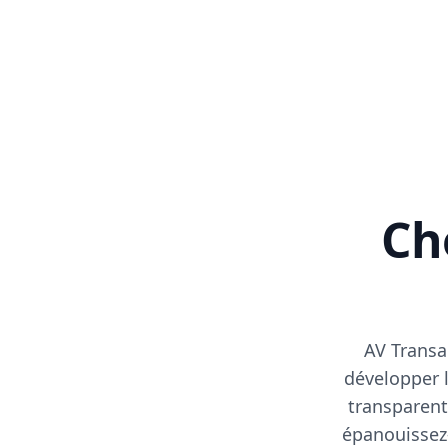
Cho
AV Transa
développer l
transparent
épanouissez-