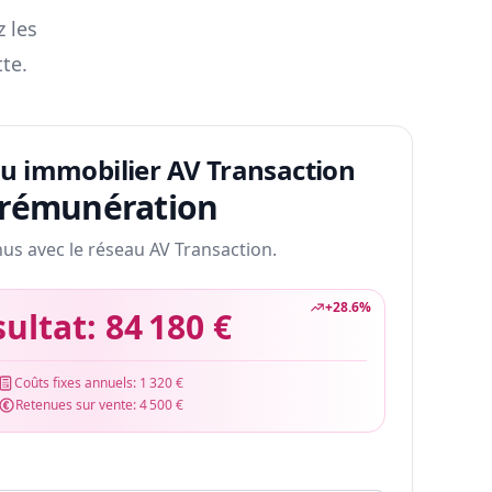
z les
te.
au immobilier AV Transaction
 rémunération
nus avec le réseau AV Transaction.
+
28.6
%
sultat:
84 180 €
Coûts fixes annuels:
1 320 €
Retenues sur vente:
4 500 €