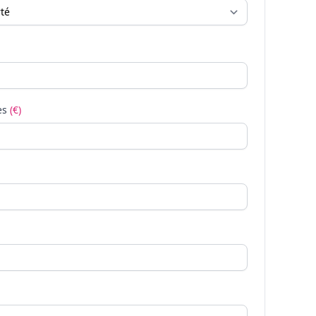
es
(€)