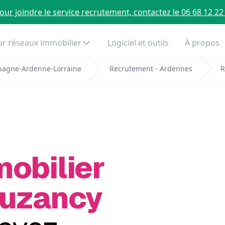
our joindre le service recrutement, contactez le 06 68 12 22
r réseaux immobilier
Logiciel et outils
À propos
pagne-Ardenne-Lorraine
Recrutement - Ardennes
R
mobilier
Buzancy