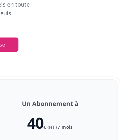
els en toute
euls.
se
Un Abonnement à
40
€ (HT) / mois