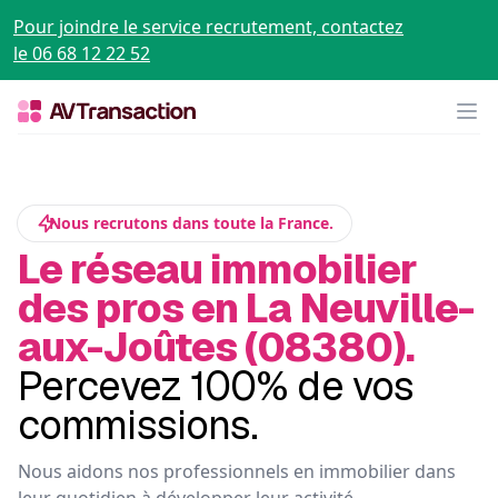
Pour joindre le service recrutement, contactez
le 06 68 12 22 52
Op
Nous recrutons dans toute la France.
Le réseau immobilier
des pros en La Neuville-
aux-Joûtes (08380).
Percevez 100% de vos
commissions.
Nous aidons nos professionnels en immobilier dans