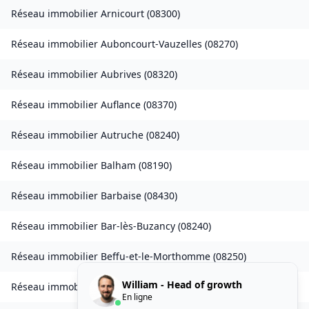
Réseau immobilier
Arnicourt
(
08300
)
Réseau immobilier
Auboncourt-Vauzelles
(
08270
)
Réseau immobilier
Aubrives
(
08320
)
Réseau immobilier
Auflance
(
08370
)
Réseau immobilier
Autruche
(
08240
)
Réseau immobilier
Balham
(
08190
)
Réseau immobilier
Barbaise
(
08430
)
Réseau immobilier
Bar-lès-Buzancy
(
08240
)
Réseau immobilier
Beffu-et-le-Morthomme
(
08250
)
William - Head of growth
Réseau immobilier
Belval
(
08090
)
En ligne