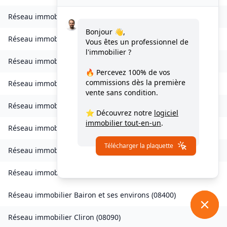
Réseau immobilier
Bogny-sur-Meuse
(
08120
)
Bonjour 👋,
Réseau immobilier
Brévilly
(
08140
)
Vous êtes un professionnel de
l'immobilier ?
Réseau immobilier
Bulson
(
08450
)
🔥 Percevez
100% de vos
commissions
dès la première
Réseau immobilier
Chagny
(
08430
)
vente sans condition.
Réseau immobilier
Chalandry-Elaire
(
08160
)
⭐ Découvrez notre
logiciel
immobilier tout-en-un
.
Réseau immobilier
Chardeny
(
08400
)
Télécharger la plaquette
Réseau immobilier
Chatel-Chéhéry
(
08250
)
Réseau immobilier
Bairon et ses environs
(
08390
)
Réseau immobilier
Bairon et ses environs
(
08400
)
Réseau immobilier
Cliron
(
08090
)