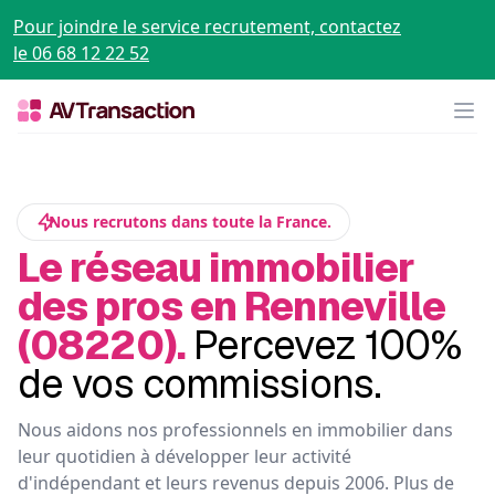
Pour joindre le service recrutement, contactez
le 06 68 12 22 52
Op
Nous recrutons dans toute la France.
Le réseau immobilier
des pros en Renneville
(08220).
Percevez 100%
de vos commissions.
Nous aidons nos professionnels en immobilier dans
leur quotidien à développer leur activité
d'indépendant et leurs revenus depuis 2006. Plus de