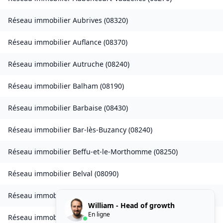
Réseau immobilier
Aubrives
(
08320
)
Réseau immobilier
Auflance
(
08370
)
Réseau immobilier
Autruche
(
08240
)
Réseau immobilier
Balham
(
08190
)
Réseau immobilier
Barbaise
(
08430
)
Réseau immobilier
Bar-lès-Buzancy
(
08240
)
Réseau immobilier
Beffu-et-le-Morthomme
(
08250
)
Réseau immobilier
Belval
(
08090
)
Réseau immobilier
Belval-Bois-des-Dames
(
08240
)
William - Head of growth
En ligne
Réseau immobilier
Bourcq
(
08400
)