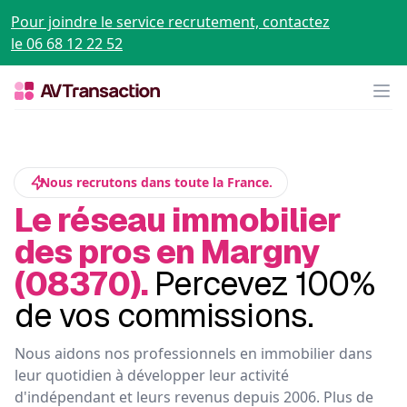
Pour joindre le service recrutement, contactez
le 06 68 12 22 52
Op
Nous recrutons dans toute la France.
Le réseau immobilier
des pros en Margny
(08370).
Percevez 100%
de vos commissions.
Nous aidons nos professionnels en immobilier dans
leur quotidien à développer leur activité
d'indépendant et leurs revenus depuis 2006. Plus de