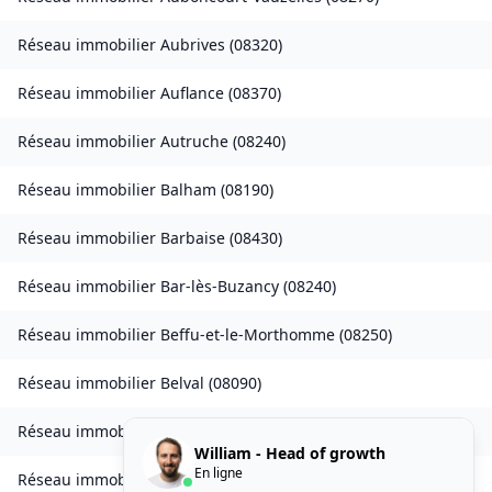
Réseau immobilier
Aubrives
(
08320
)
Réseau immobilier
Auflance
(
08370
)
Réseau immobilier
Autruche
(
08240
)
Réseau immobilier
Balham
(
08190
)
Réseau immobilier
Barbaise
(
08430
)
Réseau immobilier
Bar-lès-Buzancy
(
08240
)
Réseau immobilier
Beffu-et-le-Morthomme
(
08250
)
Réseau immobilier
Belval
(
08090
)
Réseau immobilier
Belval-Bois-des-Dames
(
08240
)
William - Head of growth
En ligne
Réseau immobilier
Bourcq
(
08400
)