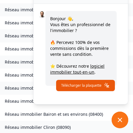
Réseau immobilier
Bogny-sur-Meuse
(
08120
)
Bonjour 👋,
Réseau immobilier
Brévilly
(
08140
)
Vous êtes un professionnel de
l'immobilier ?
Réseau immobilier
Bulson
(
08450
)
🔥 Percevez
100% de vos
commissions
dès la première
Réseau immobilier
Chagny
(
08430
)
vente sans condition.
Réseau immobilier
Chalandry-Elaire
(
08160
)
⭐ Découvrez notre
logiciel
immobilier tout-en-un
.
Réseau immobilier
Chardeny
(
08400
)
Télécharger la plaquette
Réseau immobilier
Chatel-Chéhéry
(
08250
)
Réseau immobilier
Bairon et ses environs
(
08390
)
Réseau immobilier
Bairon et ses environs
(
08400
)
Réseau immobilier
Cliron
(
08090
)