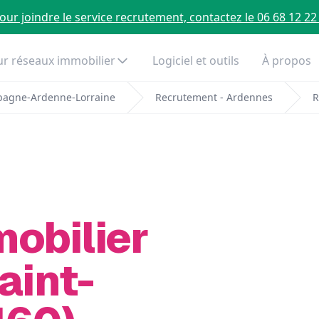
our joindre le service recrutement, contactez le 06 68 12 22
r réseaux immobilier
Logiciel et outils
À propos
pagne-Ardenne-Lorraine
Recrutement - Ardennes
R
mobilier
aint-