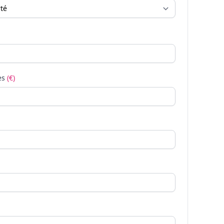
es
(€)