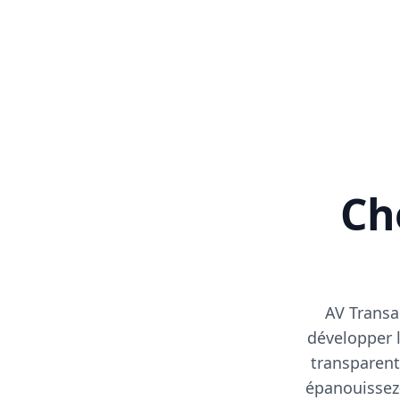
Cho
AV Transa
développer l
transparent
épanouissez-