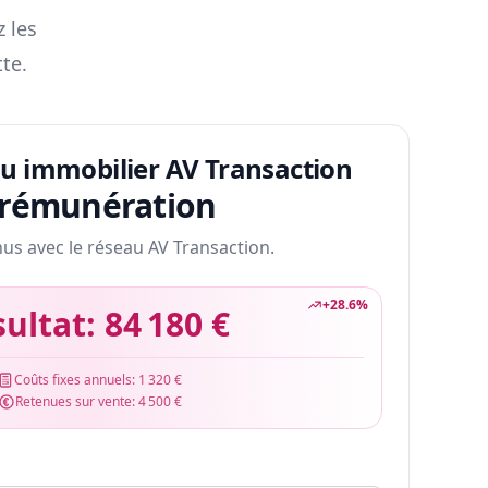
z les
te.
au immobilier AV Transaction
 rémunération
nus avec le réseau AV Transaction.
+
28.6
%
sultat:
84 180 €
Coûts fixes annuels:
1 320 €
Retenues sur vente:
4 500 €