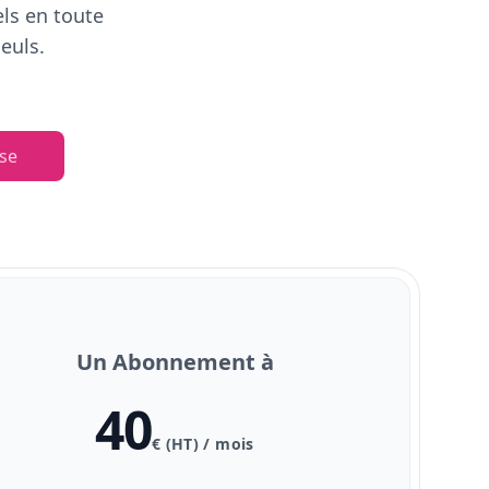
els en toute
euls.
se
Un Abonnement à
40
€ (HT) / mois