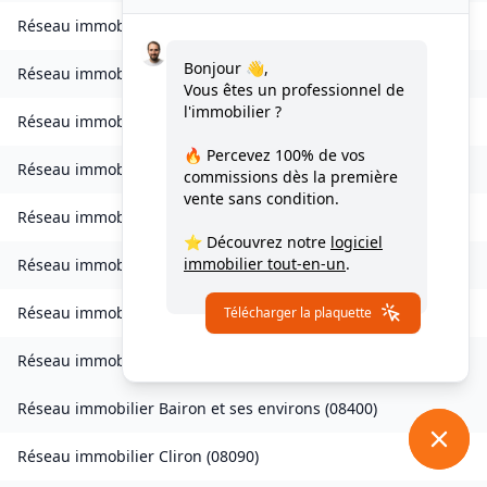
Réseau immobilier
Bourcq
(
08400
)
Bonjour 👋,
Réseau immobilier
Bogny-sur-Meuse
(
08120
)
Vous êtes un professionnel de
l'immobilier ?
Réseau immobilier
Brévilly
(
08140
)
🔥 Percevez
100% de vos
Réseau immobilier
Bulson
(
08450
)
commissions
dès la première
vente sans condition.
Réseau immobilier
Chagny
(
08430
)
⭐ Découvrez notre
logiciel
immobilier tout-en-un
.
Réseau immobilier
Chardeny
(
08400
)
Réseau immobilier
Chatel-Chéhéry
(
08250
)
Télécharger la plaquette
Réseau immobilier
Bairon et ses environs
(
08390
)
Réseau immobilier
Bairon et ses environs
(
08400
)
Réseau immobilier
Cliron
(
08090
)