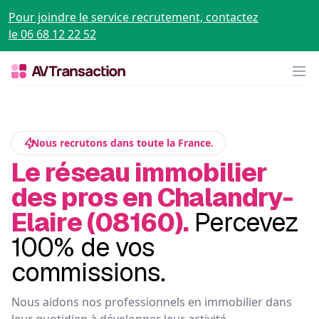
Pour joindre le service recrutement, contactez
le 06 68 12 22 52
Op
Nous recrutons dans toute la France.
Le réseau immobilier
des pros en Chalandry-
Elaire (08160).
Percevez
100% de vos
commissions.
Nous aidons nos professionnels en immobilier dans