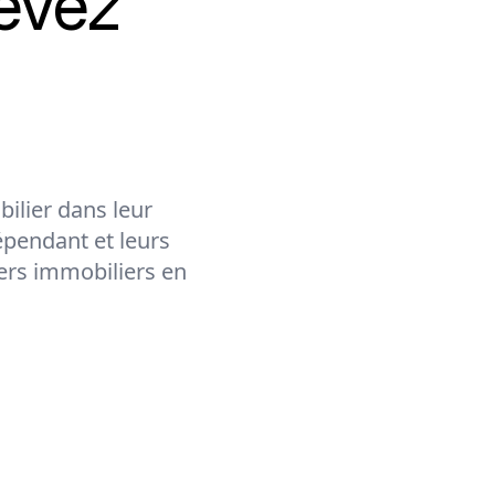
evez
ilier dans leur
épendant et leurs
lers immobiliers en