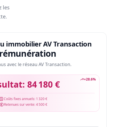
z les
te.
au immobilier AV Transaction
 rémunération
nus avec le réseau AV Transaction.
+
28.6
%
sultat:
84 180 €
Coûts fixes annuels:
1 320 €
Retenues sur vente:
4 500 €