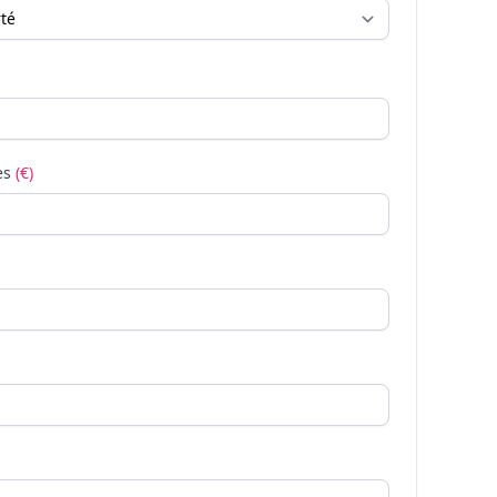
es
(€)