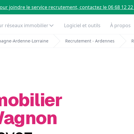
our joindre le service recrutement, contactez le 06 68 12 22
r réseaux immobilier
Logiciel et outils
À propos
pagne-Ardenne-Lorraine
Recrutement - Ardennes
R
mobilier
Wagnon