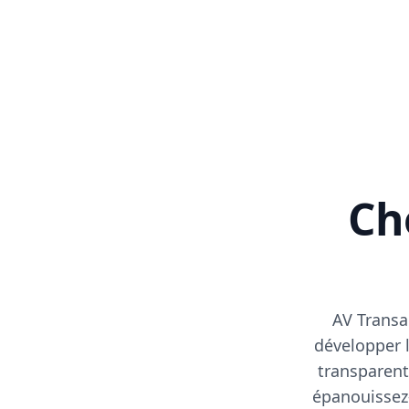
Cho
AV Transa
développer l
transparent
épanouissez-