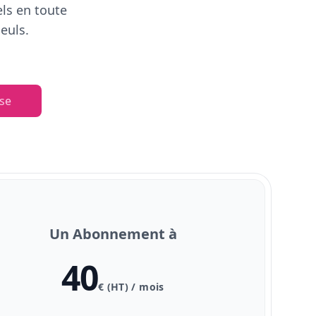
els en toute
euls.
se
Un Abonnement à
40
€ (HT) / mois