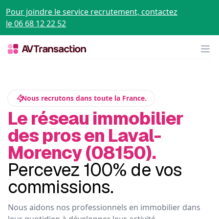
Pour joindre le service recrutement, contactez
le 06 68 12 22 52
Op
Nous recrutons dans toute la France.
Le réseau immobilier
des pros en Laval-
Morency (08150).
Percevez 100% de vos
commissions.
Nous aidons nos professionnels en immobilier dans