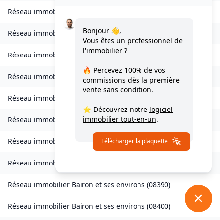
Réseau immobilier
Bourcq
(
08400
)
Bonjour 👋,
Réseau immobilier
Bogny-sur-Meuse
(
08120
)
Vous êtes un professionnel de
l'immobilier ?
Réseau immobilier
Brévilly
(
08140
)
🔥 Percevez
100% de vos
Réseau immobilier
Bulson
(
08450
)
commissions
dès la première
vente sans condition.
Réseau immobilier
Chagny
(
08430
)
⭐ Découvrez notre
logiciel
immobilier tout-en-un
.
Réseau immobilier
Chalandry-Elaire
(
08160
)
Réseau immobilier
Chardeny
(
08400
)
Télécharger la plaquette
Réseau immobilier
Chatel-Chéhéry
(
08250
)
Réseau immobilier
Bairon et ses environs
(
08390
)
Réseau immobilier
Bairon et ses environs
(
08400
)