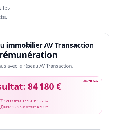
z les
te.
au immobilier AV Transaction
 rémunération
nus avec le réseau AV Transaction.
+
28.6
%
sultat:
84 180 €
Coûts fixes annuels:
1 320 €
Retenues sur vente:
4 500 €