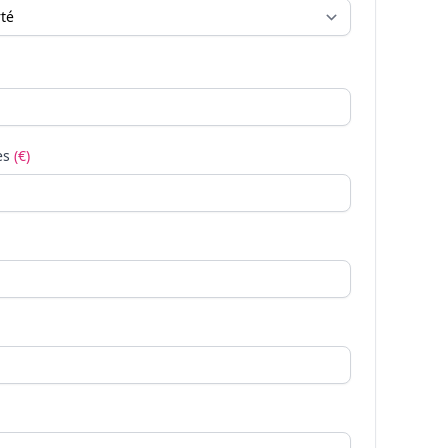
es
(€)