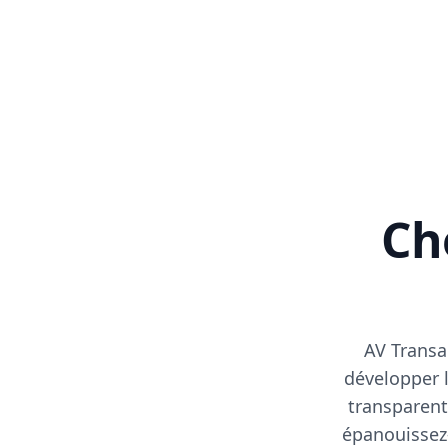
Cho
AV Transa
développer l
transparent
épanouissez-