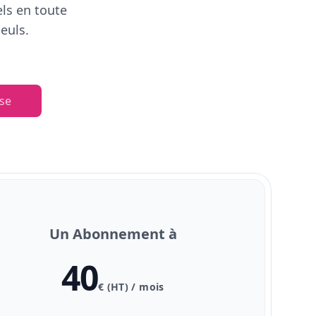
els en toute
euls.
se
Un Abonnement à
40
€ (HT) / mois