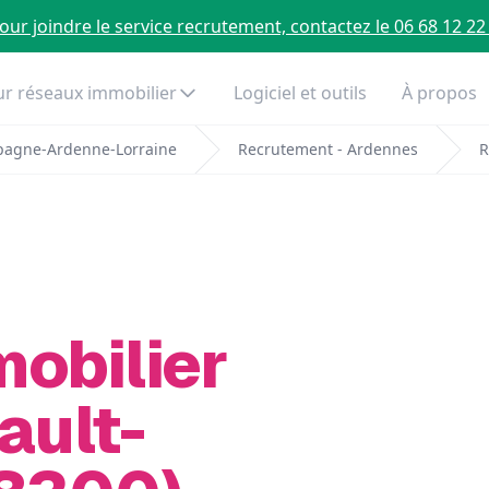
our joindre le service recrutement, contactez le 06 68 12 22
r réseaux immobilier
Logiciel et outils
À propos
pagne-Ardenne-Lorraine
Recrutement - Ardennes
R
mobilier
ault-