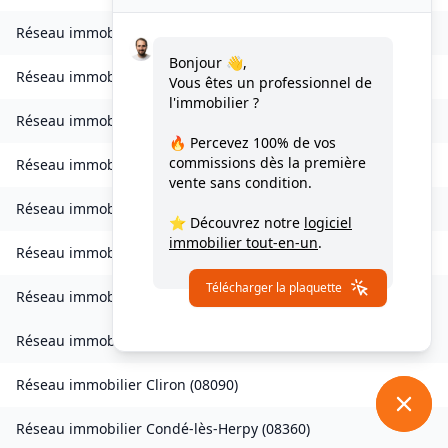
Réseau immobilier
Brévilly
(
08140
)
Bonjour 👋,
Réseau immobilier
Bulson
(
08450
)
Vous êtes un professionnel de
l'immobilier ?
Réseau immobilier
Chagny
(
08430
)
🔥 Percevez
100% de vos
commissions
dès la première
Réseau immobilier
Chalandry-Elaire
(
08160
)
vente sans condition.
Réseau immobilier
Chardeny
(
08400
)
⭐ Découvrez notre
logiciel
immobilier tout-en-un
.
Réseau immobilier
Chatel-Chéhéry
(
08250
)
Télécharger la plaquette
Réseau immobilier
Bairon et ses environs
(
08390
)
Réseau immobilier
Bairon et ses environs
(
08400
)
Réseau immobilier
Cliron
(
08090
)
Réseau immobilier
Condé-lès-Herpy
(
08360
)