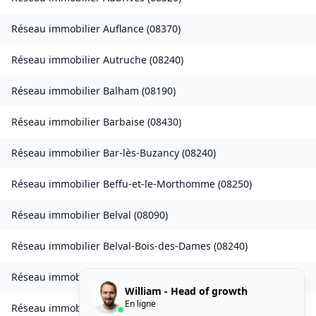
Réseau immobilier
Auflance
(
08370
)
Réseau immobilier
Autruche
(
08240
)
Réseau immobilier
Balham
(
08190
)
Réseau immobilier
Barbaise
(
08430
)
Réseau immobilier
Bar-lès-Buzancy
(
08240
)
Réseau immobilier
Beffu-et-le-Morthomme
(
08250
)
Réseau immobilier
Belval
(
08090
)
Réseau immobilier
Belval-Bois-des-Dames
(
08240
)
Réseau immobilier
Bourcq
(
08400
)
William - Head of growth
En ligne
Réseau immobilier
Bogny-sur-Meuse
(
08120
)