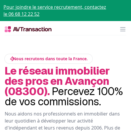
Pour joindre le service recrutement, contactez
le 06 68 12 22 52
Op
Nous recrutons dans toute la France.
Le réseau immobilier
des pros en Avançon
(08300).
Percevez 100%
de vos commissions.
Nous aidons nos professionnels en immobilier dans
leur quotidien à développer leur activité
d'indépendant et leurs revenus depuis 2006. Plus de