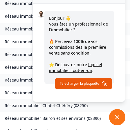
Réseau immobilier
Belval-Bois-des-Dames
(
08240
)
Réseau immobilier
Bourcq
(
08400
)
Bonjour 👋,
Vous êtes un professionnel de
Réseau immobilier
Bogny-sur-Meuse
(
08120
)
l'immobilier ?
🔥 Percevez
100% de vos
Réseau immobilier
Brévilly
(
08140
)
commissions
dès la première
vente sans condition.
Réseau immobilier
Bulson
(
08450
)
⭐ Découvrez notre
logiciel
Réseau immobilier
Chagny
(
08430
)
immobilier tout-en-un
.
Réseau immobilier
Chalandry-Elaire
(
08160
)
Télécharger la plaquette
Réseau immobilier
Chardeny
(
08400
)
Réseau immobilier
Chatel-Chéhéry
(
08250
)
Réseau immobilier
Bairon et ses environs
(
08390
)