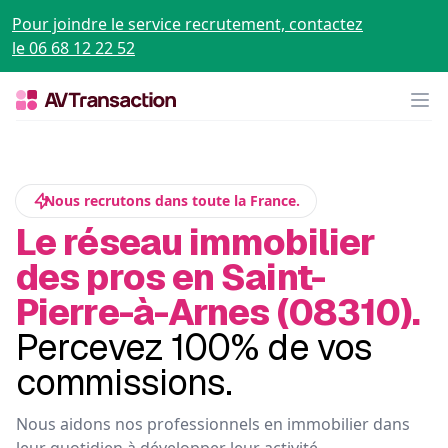
Pour joindre le service recrutement, contactez
le 06 68 12 22 52
Op
Nous recrutons dans toute la France.
Le réseau immobilier
des pros en Saint-
Pierre-à-Arnes (08310).
Percevez 100% de vos
commissions.
Nous aidons nos professionnels en immobilier dans