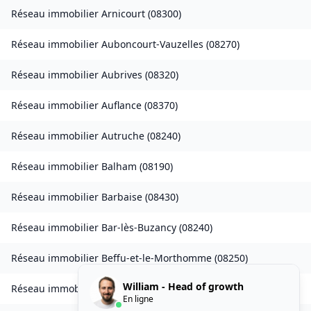
Réseau immobilier
Arnicourt
(
08300
)
Réseau immobilier
Auboncourt-Vauzelles
(
08270
)
Réseau immobilier
Aubrives
(
08320
)
Réseau immobilier
Auflance
(
08370
)
Réseau immobilier
Autruche
(
08240
)
Réseau immobilier
Balham
(
08190
)
Réseau immobilier
Barbaise
(
08430
)
Réseau immobilier
Bar-lès-Buzancy
(
08240
)
Réseau immobilier
Beffu-et-le-Morthomme
(
08250
)
William - Head of growth
Réseau immobilier
Belval
(
08090
)
En ligne