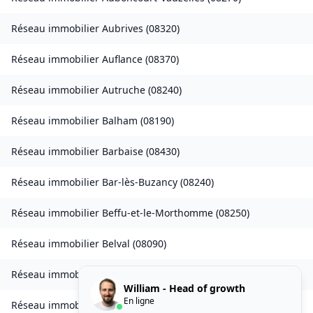
Réseau immobilier
Aubrives
(
08320
)
Réseau immobilier
Auflance
(
08370
)
Réseau immobilier
Autruche
(
08240
)
Réseau immobilier
Balham
(
08190
)
Réseau immobilier
Barbaise
(
08430
)
Réseau immobilier
Bar-lès-Buzancy
(
08240
)
Réseau immobilier
Beffu-et-le-Morthomme
(
08250
)
Réseau immobilier
Belval
(
08090
)
Réseau immobilier
Belval-Bois-des-Dames
(
08240
)
William - Head of growth
En ligne
Réseau immobilier
Bourcq
(
08400
)