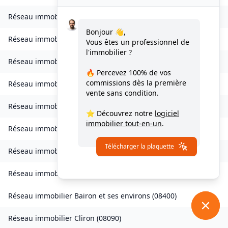
Réseau immobilier
Bogny-sur-Meuse
(
08120
)
Bonjour 👋,
Réseau immobilier
Brévilly
(
08140
)
Vous êtes un professionnel de
l'immobilier ?
Réseau immobilier
Bulson
(
08450
)
🔥 Percevez
100% de vos
commissions
dès la première
Réseau immobilier
Chagny
(
08430
)
vente sans condition.
Réseau immobilier
Chalandry-Elaire
(
08160
)
⭐ Découvrez notre
logiciel
immobilier tout-en-un
.
Réseau immobilier
Chardeny
(
08400
)
Télécharger la plaquette
Réseau immobilier
Chatel-Chéhéry
(
08250
)
Réseau immobilier
Bairon et ses environs
(
08390
)
Réseau immobilier
Bairon et ses environs
(
08400
)
Réseau immobilier
Cliron
(
08090
)