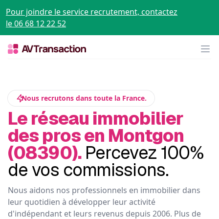
Pour joindre le service recrutement, contactez
le 06 68 12 22 52
Op
Nous recrutons dans toute la France.
Le réseau immobilier
des pros en Montgon
(08390).
Percevez 100%
de vos commissions.
Nous aidons nos professionnels en immobilier dans
leur quotidien à développer leur activité
d'indépendant et leurs revenus depuis 2006. Plus de