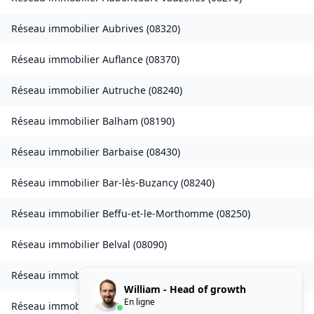
Réseau immobilier
Aubrives
(
08320
)
Réseau immobilier
Auflance
(
08370
)
Réseau immobilier
Autruche
(
08240
)
Réseau immobilier
Balham
(
08190
)
Réseau immobilier
Barbaise
(
08430
)
Réseau immobilier
Bar-lès-Buzancy
(
08240
)
Réseau immobilier
Beffu-et-le-Morthomme
(
08250
)
Réseau immobilier
Belval
(
08090
)
Réseau immobilier
Belval-Bois-des-Dames
(
08240
)
William - Head of growth
En ligne
Réseau immobilier
Bourcq
(
08400
)