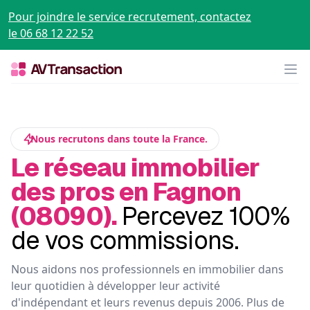
Pour joindre le service recrutement, contactez
le 06 68 12 22 52
Op
Nous recrutons dans toute la France.
Le réseau immobilier
des pros en Fagnon
(08090).
Percevez 100%
de vos commissions.
Nous aidons nos professionnels en immobilier dans
leur quotidien à développer leur activité
d'indépendant et leurs revenus depuis 2006. Plus de