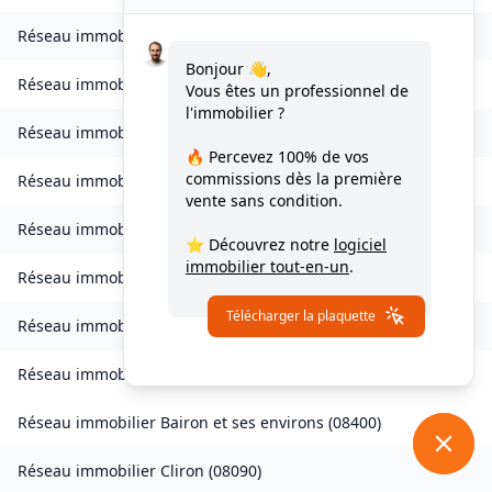
Réseau immobilier
Bogny-sur-Meuse
(
08120
)
Bonjour 👋,
Réseau immobilier
Brévilly
(
08140
)
Vous êtes un professionnel de
l'immobilier ?
Réseau immobilier
Bulson
(
08450
)
🔥 Percevez
100% de vos
commissions
dès la première
Réseau immobilier
Chagny
(
08430
)
vente sans condition.
Réseau immobilier
Chalandry-Elaire
(
08160
)
⭐ Découvrez notre
logiciel
immobilier tout-en-un
.
Réseau immobilier
Chardeny
(
08400
)
Télécharger la plaquette
Réseau immobilier
Chatel-Chéhéry
(
08250
)
Réseau immobilier
Bairon et ses environs
(
08390
)
Réseau immobilier
Bairon et ses environs
(
08400
)
Réseau immobilier
Cliron
(
08090
)