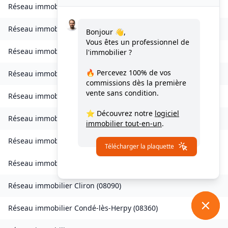
Réseau immobilier
Brévilly
(
08140
)
Réseau immobilier
Bulson
(
08450
)
Bonjour 👋,
Vous êtes un professionnel de
Réseau immobilier
Chagny
(
08430
)
l'immobilier ?
🔥 Percevez
100% de vos
Réseau immobilier
Chalandry-Elaire
(
08160
)
commissions
dès la première
vente sans condition.
Réseau immobilier
Chardeny
(
08400
)
⭐ Découvrez notre
logiciel
Réseau immobilier
Chatel-Chéhéry
(
08250
)
immobilier tout-en-un
.
Réseau immobilier
Bairon et ses environs
(
08390
)
Télécharger la plaquette
Réseau immobilier
Bairon et ses environs
(
08400
)
Réseau immobilier
Cliron
(
08090
)
Réseau immobilier
Condé-lès-Herpy
(
08360
)