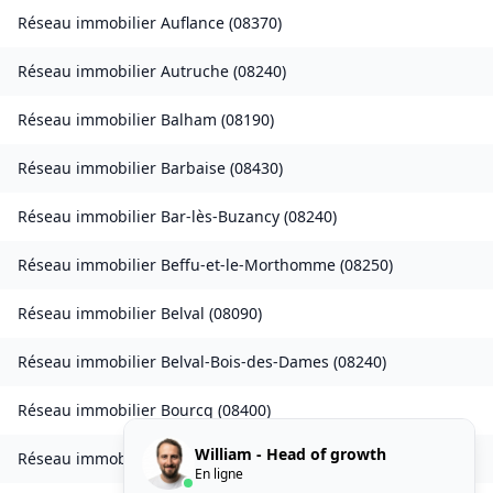
Réseau immobilier
Auflance
(
08370
)
Réseau immobilier
Autruche
(
08240
)
Réseau immobilier
Balham
(
08190
)
Réseau immobilier
Barbaise
(
08430
)
Réseau immobilier
Bar-lès-Buzancy
(
08240
)
Réseau immobilier
Beffu-et-le-Morthomme
(
08250
)
Réseau immobilier
Belval
(
08090
)
Réseau immobilier
Belval-Bois-des-Dames
(
08240
)
Réseau immobilier
Bourcq
(
08400
)
William - Head of growth
Réseau immobilier
Bogny-sur-Meuse
(
08120
)
En ligne