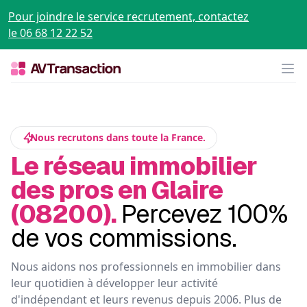
Pour joindre le service recrutement, contactez
le 06 68 12 22 52
Op
Nous recrutons dans toute la France.
Le réseau immobilier
des pros en Glaire
(08200).
Percevez 100%
de vos commissions.
Nous aidons nos professionnels en immobilier dans
leur quotidien à développer leur activité
d'indépendant et leurs revenus depuis 2006. Plus de