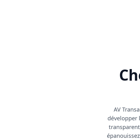
Cho
AV Transa
développer l
transparent
épanouissez-