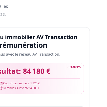
z les
te.
au immobilier AV Transaction
 rémunération
nus avec le réseau AV Transaction.
+
28.6
%
sultat:
84 180 €
Coûts fixes annuels:
1 320 €
Retenues sur vente:
4 500 €