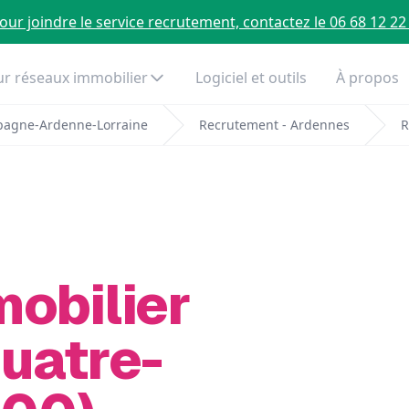
our joindre le service recrutement, contactez le 06 68 12 22
r réseaux immobilier
Logiciel et outils
À propos
pagne-Ardenne-Lorraine
Recrutement - Ardennes
R
mobilier
Quatre-