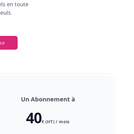
els en toute
euls.
se
Un Abonnement à
40
€ (HT) / mois