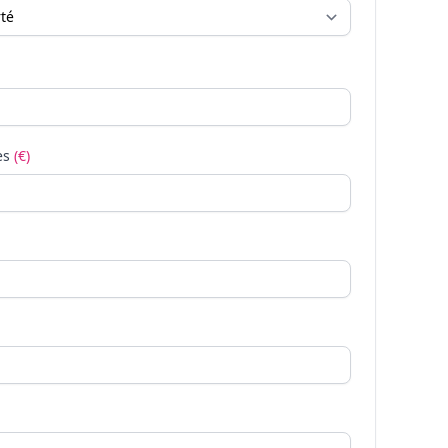
es
(€)