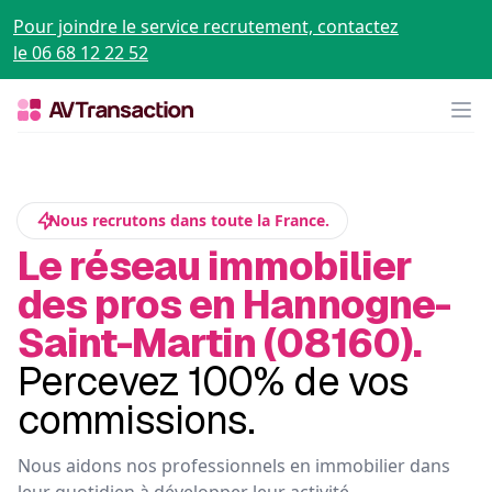
Pour joindre le service recrutement, contactez
le 06 68 12 22 52
Op
Nous recrutons dans toute la France.
Le réseau immobilier
des pros en Hannogne-
Saint-Martin (08160).
Percevez 100% de vos
commissions.
Nous aidons nos professionnels en immobilier dans