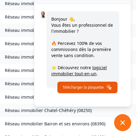
Réseau immobilier
Belval-Bois-des-Dames
(
08240
)
Réseau immobilier
Bourcq
(
08400
)
Bonjour 👋,
Vous êtes un professionnel de
Réseau immobilier
Bogny-sur-Meuse
(
08120
)
l'immobilier ?
🔥 Percevez
100% de vos
Réseau immobilier
Brévilly
(
08140
)
commissions
dès la première
vente sans condition.
Réseau immobilier
Bulson
(
08450
)
⭐ Découvrez notre
logiciel
Réseau immobilier
Chagny
(
08430
)
immobilier tout-en-un
.
Réseau immobilier
Chalandry-Elaire
(
08160
)
Télécharger la plaquette
Réseau immobilier
Chardeny
(
08400
)
Réseau immobilier
Chatel-Chéhéry
(
08250
)
Réseau immobilier
Bairon et ses environs
(
08390
)