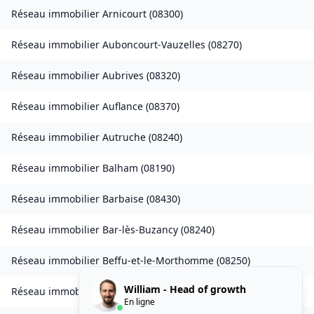
Réseau immobilier
Arnicourt
(
08300
)
Réseau immobilier
Auboncourt-Vauzelles
(
08270
)
Réseau immobilier
Aubrives
(
08320
)
Réseau immobilier
Auflance
(
08370
)
Réseau immobilier
Autruche
(
08240
)
Réseau immobilier
Balham
(
08190
)
Réseau immobilier
Barbaise
(
08430
)
Réseau immobilier
Bar-lès-Buzancy
(
08240
)
Réseau immobilier
Beffu-et-le-Morthomme
(
08250
)
William - Head of growth
Réseau immobilier
Belval
(
08090
)
En ligne