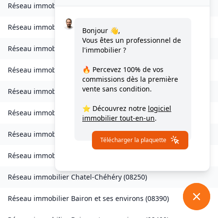
Réseau immobilier
Belval-Bois-des-Dames
(
08240
)
Réseau immobilier
Bourcq
(
08400
)
Bonjour 👋,
Vous êtes un professionnel de
Réseau immobilier
Bogny-sur-Meuse
(
08120
)
l'immobilier ?
🔥 Percevez
100% de vos
Réseau immobilier
Brévilly
(
08140
)
commissions
dès la première
vente sans condition.
Réseau immobilier
Bulson
(
08450
)
⭐ Découvrez notre
logiciel
Réseau immobilier
Chagny
(
08430
)
immobilier tout-en-un
.
Réseau immobilier
Chalandry-Elaire
(
08160
)
Télécharger la plaquette
Réseau immobilier
Chardeny
(
08400
)
Réseau immobilier
Chatel-Chéhéry
(
08250
)
Réseau immobilier
Bairon et ses environs
(
08390
)