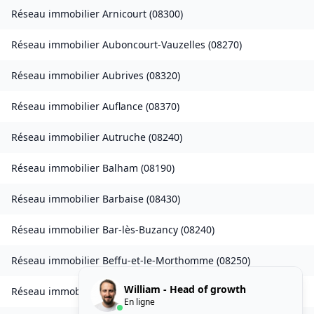
Réseau immobilier
Arnicourt
(
08300
)
Réseau immobilier
Auboncourt-Vauzelles
(
08270
)
Réseau immobilier
Aubrives
(
08320
)
Réseau immobilier
Auflance
(
08370
)
Réseau immobilier
Autruche
(
08240
)
Réseau immobilier
Balham
(
08190
)
Réseau immobilier
Barbaise
(
08430
)
Réseau immobilier
Bar-lès-Buzancy
(
08240
)
Réseau immobilier
Beffu-et-le-Morthomme
(
08250
)
William - Head of growth
Réseau immobilier
Belval
(
08090
)
En ligne