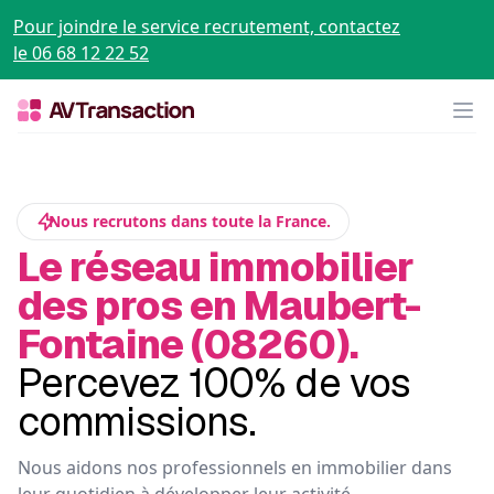
Pour joindre le service recrutement, contactez
le 06 68 12 22 52
Op
Nous recrutons dans toute la France.
Le réseau immobilier
des pros en Maubert-
Fontaine (08260).
Percevez 100% de vos
commissions.
Nous aidons nos professionnels en immobilier dans