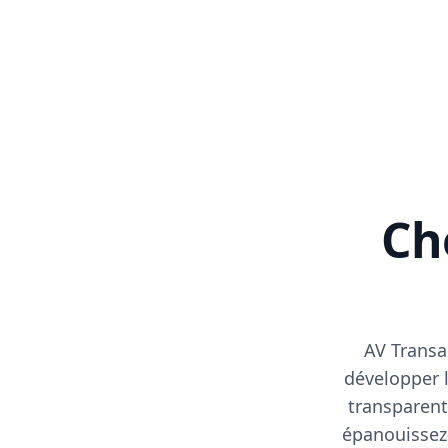
Cho
AV Transa
développer l
transparent
épanouissez-