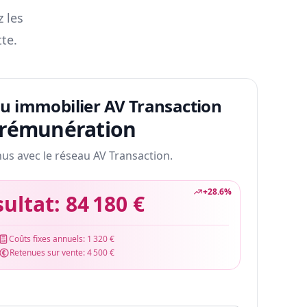
z les
te.
au immobilier AV Transaction
 rémunération
nus avec le réseau AV Transaction.
+
28.6
%
sultat:
84 180 €
Coûts fixes annuels:
1 320 €
Retenues sur vente:
4 500 €