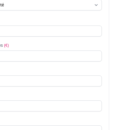
es
(€)