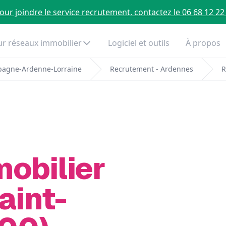
our joindre le service recrutement, contactez le 06 68 12 22
r réseaux immobilier
Logiciel et outils
À propos
pagne-Ardenne-Lorraine
Recrutement - Ardennes
R
mobilier
aint-