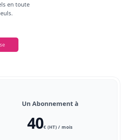
els en toute
euls.
se
Un Abonnement à
40
€ (HT) / mois