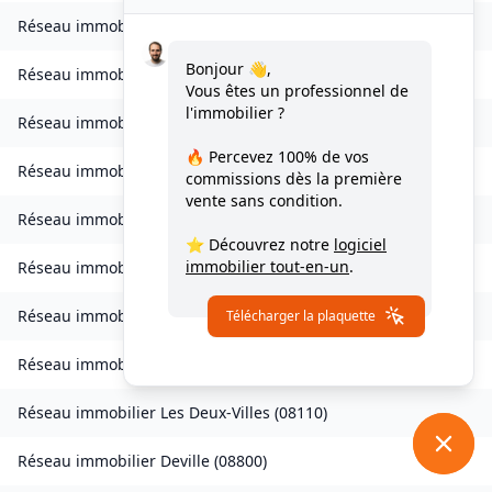
Réseau immobilier
Contreuve
(
08400
)
Bonjour 👋,
Réseau immobilier
Cornay
(
08250
)
Vous êtes un professionnel de
l'immobilier ?
Réseau immobilier
Corny-Machéroménil
(
08270
)
🔥 Percevez
100% de vos
Réseau immobilier
Coucy
(
08300
)
commissions
dès la première
vente sans condition.
Réseau immobilier
Coulommes-et-Marqueny
(
08130
)
⭐ Découvrez notre
logiciel
immobilier tout-en-un
.
Réseau immobilier
La Croix-aux-Bois
(
08400
)
Réseau immobilier
Daigny
(
08140
)
Télécharger la plaquette
Réseau immobilier
Damouzy
(
08090
)
Réseau immobilier
Les Deux-Villes
(
08110
)
Réseau immobilier
Deville
(
08800
)