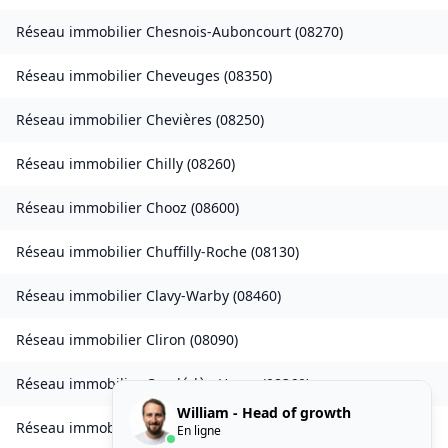
Réseau immobilier
Chesnois-Auboncourt
(
08270
)
Réseau immobilier
Cheveuges
(
08350
)
Réseau immobilier
Chevières
(
08250
)
Réseau immobilier
Chilly
(
08260
)
Réseau immobilier
Chooz
(
08600
)
Réseau immobilier
Chuffilly-Roche
(
08130
)
Réseau immobilier
Clavy-Warby
(
08460
)
Réseau immobilier
Cliron
(
08090
)
Réseau immobilier
Condé-lès-Herpy
(
08360
)
William - Head of growth
Réseau immobilier
Condé-lès-Autry
(
08250
)
En ligne