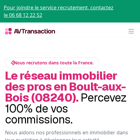
Pour joindre le service recrutement, contactez
le 06 68 12 22 52
Op
Nous recrutons dans toute la France.
Le réseau immobilier
des pros en Boult-aux-
Bois (08240).
Percevez
100% de vos
commissions.
Nous aidons nos professionnels en immobilier dans