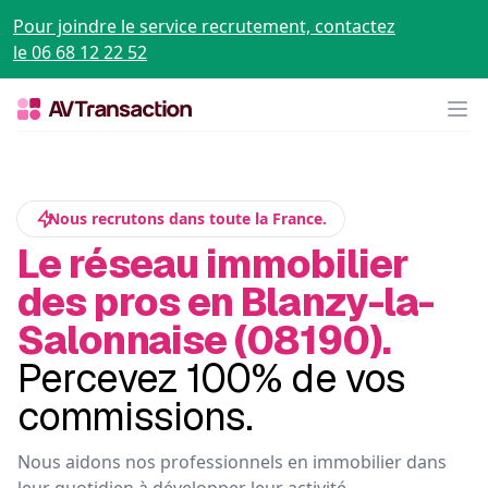
Pour joindre le service recrutement, contactez
le 06 68 12 22 52
Op
Nous recrutons dans toute la France.
Le réseau immobilier
des pros en Blanzy-la-
Salonnaise (08190).
Percevez 100% de vos
commissions.
Nous aidons nos professionnels en immobilier dans