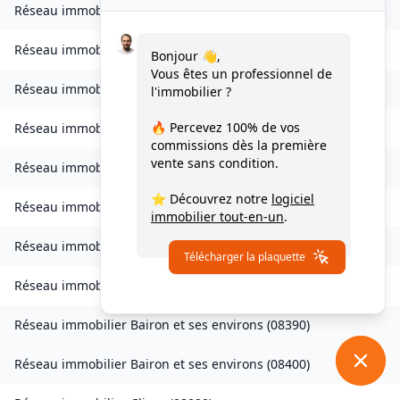
Réseau immobilier
Bourcq
(
08400
)
Réseau immobilier
Bogny-sur-Meuse
(
08120
)
Bonjour 👋,
Vous êtes un professionnel de
Réseau immobilier
Brévilly
(
08140
)
l'immobilier ?
🔥 Percevez
100% de vos
Réseau immobilier
Bulson
(
08450
)
commissions
dès la première
vente sans condition.
Réseau immobilier
Chagny
(
08430
)
⭐ Découvrez notre
logiciel
Réseau immobilier
Chalandry-Elaire
(
08160
)
immobilier tout-en-un
.
Réseau immobilier
Chardeny
(
08400
)
Télécharger la plaquette
Réseau immobilier
Chatel-Chéhéry
(
08250
)
Réseau immobilier
Bairon et ses environs
(
08390
)
Réseau immobilier
Bairon et ses environs
(
08400
)