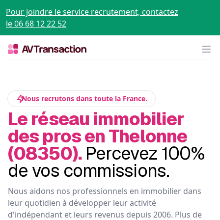
Pour joindre le service recrutement, contactez
le 06 68 12 22 52
Op
Nous recrutons dans toute la France.
Le réseau immobilier
des pros en Thelonne
(08350).
Percevez 100%
de vos commissions.
Nous aidons nos professionnels en immobilier dans
leur quotidien à développer leur activité
d'indépendant et leurs revenus depuis 2006. Plus de