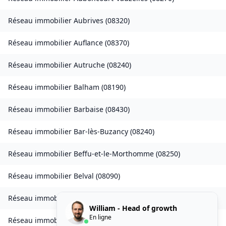
Réseau immobilier
Aubrives
(
08320
)
Réseau immobilier
Auflance
(
08370
)
Réseau immobilier
Autruche
(
08240
)
Réseau immobilier
Balham
(
08190
)
Réseau immobilier
Barbaise
(
08430
)
Réseau immobilier
Bar-lès-Buzancy
(
08240
)
Réseau immobilier
Beffu-et-le-Morthomme
(
08250
)
Réseau immobilier
Belval
(
08090
)
Réseau immobilier
Belval-Bois-des-Dames
(
08240
)
William - Head of growth
En ligne
Réseau immobilier
Bourcq
(
08400
)