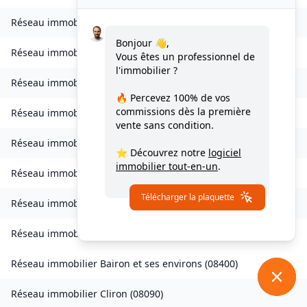
Réseau immobilier
Bogny-sur-Meuse
(
08120
)
Bonjour 👋,
Réseau immobilier
Brévilly
(
08140
)
Vous êtes un professionnel de
l'immobilier ?
Réseau immobilier
Bulson
(
08450
)
🔥 Percevez
100% de vos
commissions
dès la première
Réseau immobilier
Chagny
(
08430
)
vente sans condition.
Réseau immobilier
Chalandry-Elaire
(
08160
)
⭐ Découvrez notre
logiciel
immobilier tout-en-un
.
Réseau immobilier
Chardeny
(
08400
)
Télécharger la plaquette
Réseau immobilier
Chatel-Chéhéry
(
08250
)
Réseau immobilier
Bairon et ses environs
(
08390
)
Réseau immobilier
Bairon et ses environs
(
08400
)
Réseau immobilier
Cliron
(
08090
)