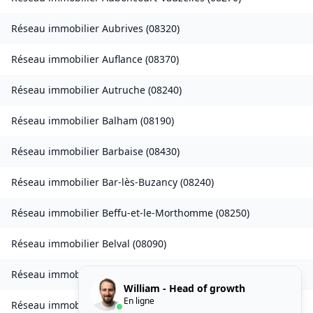
Réseau immobilier
Aubrives
(
08320
)
Réseau immobilier
Auflance
(
08370
)
Réseau immobilier
Autruche
(
08240
)
Réseau immobilier
Balham
(
08190
)
Réseau immobilier
Barbaise
(
08430
)
Réseau immobilier
Bar-lès-Buzancy
(
08240
)
Réseau immobilier
Beffu-et-le-Morthomme
(
08250
)
Réseau immobilier
Belval
(
08090
)
Réseau immobilier
Belval-Bois-des-Dames
(
08240
)
William - Head of growth
En ligne
Réseau immobilier
Bourcq
(
08400
)