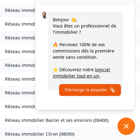
Réseau immobilier
Bogny-sur-Meuse
(
08120
)
Bonjour 👋,
Réseau immobilier
Brévilly
(
08140
)
Vous êtes un professionnel de
l'immobilier ?
Réseau immobilier
Bulson
(
08450
)
🔥 Percevez
100% de vos
commissions
dès la première
Réseau immobilier
Chagny
(
08430
)
vente sans condition.
Réseau immobilier
Chalandry-Elaire
(
08160
)
⭐ Découvrez notre
logiciel
immobilier tout-en-un
.
Réseau immobilier
Chardeny
(
08400
)
Télécharger la plaquette
Réseau immobilier
Chatel-Chéhéry
(
08250
)
Réseau immobilier
Bairon et ses environs
(
08390
)
Réseau immobilier
Bairon et ses environs
(
08400
)
Réseau immobilier
Cliron
(
08090
)