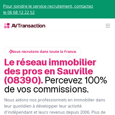
Pour joindre le service recrutement, contactez
le 06 68 12 22 52
Op
Nous recrutons dans toute la France.
Le réseau immobilier
des pros en Sauville
(08390).
Percevez 100%
de vos commissions.
Nous aidons nos professionnels en immobilier dans
leur quotidien à développer leur activité
d'indépendant et leurs revenus depuis 2006. Plus de