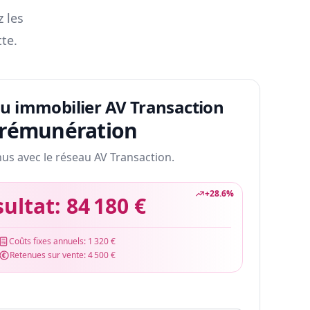
z les
te.
au immobilier AV Transaction
 rémunération
nus avec le réseau AV Transaction.
+
28.6
%
sultat:
84 180 €
Coûts fixes annuels:
1 320 €
Retenues sur vente:
4 500 €