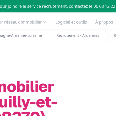
our joindre le service recrutement, contactez le 06 68 12 22
r réseaux immobilier
Logiciel et outils
À propos
pagne-Ardenne-Lorraine
Recrutement - Ardennes
R
mobilier
uilly-et-