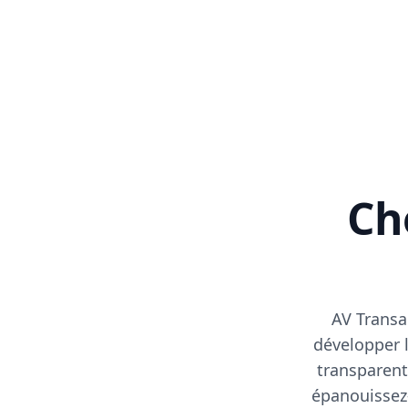
Cho
AV Transa
développer l
transparent
épanouissez-