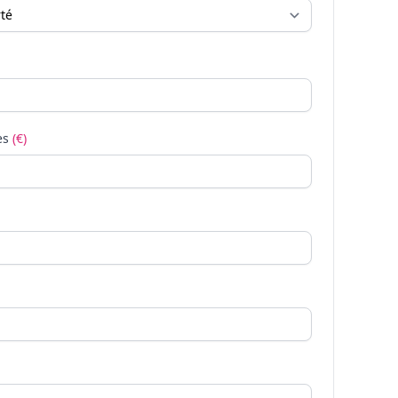
es
(€)