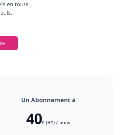
els en toute
euls.
se
Un Abonnement à
40
€ (HT) / mois