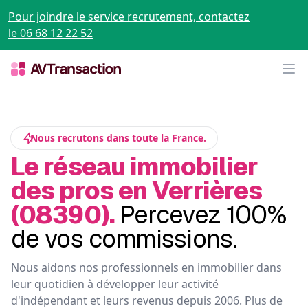
Pour joindre le service recrutement, contactez
le 06 68 12 22 52
Op
Nous recrutons dans toute la France.
Le réseau immobilier
des pros en Verrières
(08390).
Percevez 100%
de vos commissions.
Nous aidons nos professionnels en immobilier dans
leur quotidien à développer leur activité
d'indépendant et leurs revenus depuis 2006. Plus de