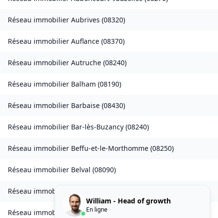
Réseau immobilier
Aubrives
(
08320
)
Réseau immobilier
Auflance
(
08370
)
Réseau immobilier
Autruche
(
08240
)
Réseau immobilier
Balham
(
08190
)
Réseau immobilier
Barbaise
(
08430
)
Réseau immobilier
Bar-lès-Buzancy
(
08240
)
Réseau immobilier
Beffu-et-le-Morthomme
(
08250
)
Réseau immobilier
Belval
(
08090
)
Réseau immobilier
Belval-Bois-des-Dames
(
08240
)
William - Head of growth
En ligne
Réseau immobilier
Bourcq
(
08400
)