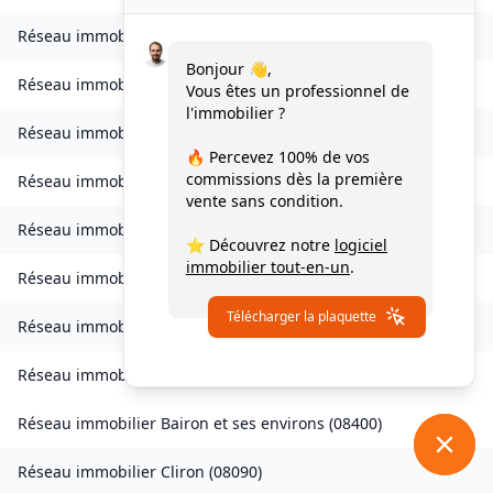
Réseau immobilier
Bogny-sur-Meuse
(
08120
)
Bonjour 👋,
Réseau immobilier
Brévilly
(
08140
)
Vous êtes un professionnel de
l'immobilier ?
Réseau immobilier
Bulson
(
08450
)
🔥 Percevez
100% de vos
commissions
dès la première
Réseau immobilier
Chagny
(
08430
)
vente sans condition.
Réseau immobilier
Chalandry-Elaire
(
08160
)
⭐ Découvrez notre
logiciel
immobilier tout-en-un
.
Réseau immobilier
Chardeny
(
08400
)
Télécharger la plaquette
Réseau immobilier
Chatel-Chéhéry
(
08250
)
Réseau immobilier
Bairon et ses environs
(
08390
)
Réseau immobilier
Bairon et ses environs
(
08400
)
Réseau immobilier
Cliron
(
08090
)