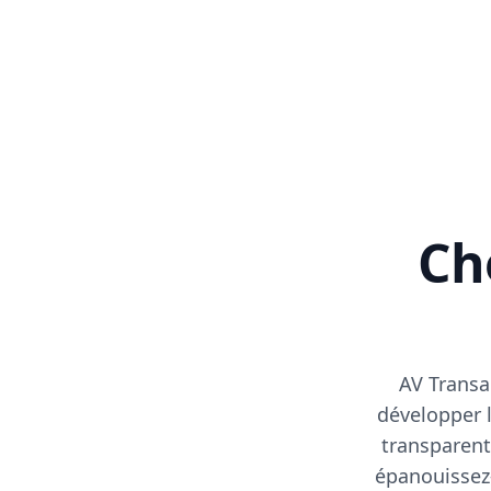
Cho
AV Transa
développer l
transparent
épanouissez-