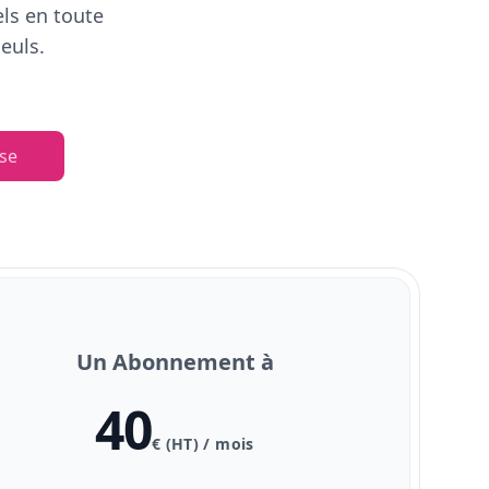
els en toute
euls.
se
Un Abonnement à
40
€ (HT) / mois