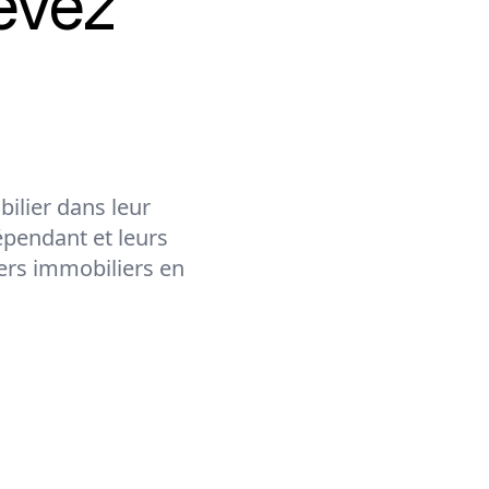
evez
ilier dans leur
épendant et leurs
lers immobiliers en