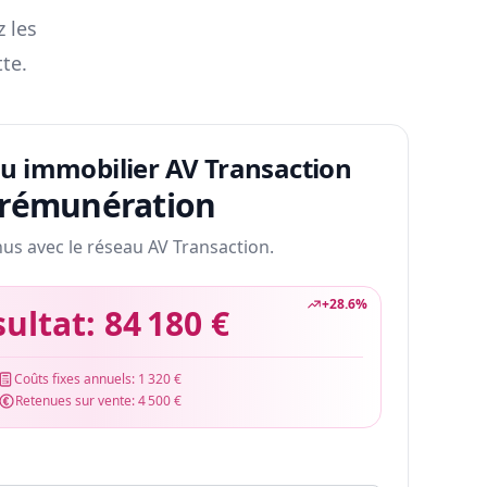
z les
te.
au immobilier AV Transaction
 rémunération
nus avec le réseau AV Transaction.
+
28.6
%
sultat:
84 180 €
Coûts fixes annuels:
1 320 €
Retenues sur vente:
4 500 €