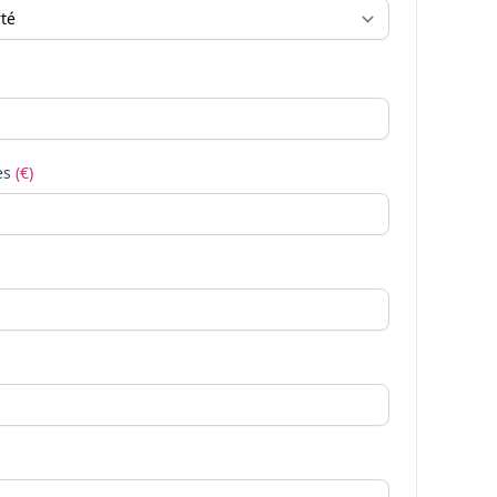
es
(€)