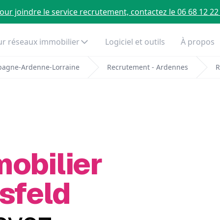
our joindre le service recrutement, contactez le 06 68 12 22
r réseaux immobilier
Logiciel et outils
À propos
pagne-Ardenne-Lorraine
Recrutement - Ardennes
R
mobilier
sfeld