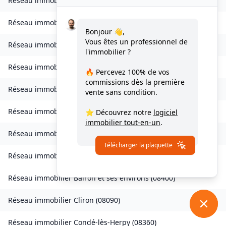
Réseau immobilier
Bogny-sur-Meuse
(
08120
)
Réseau immobilier
Brévilly
(
08140
)
Bonjour 👋,
Vous êtes un professionnel de
Réseau immobilier
Bulson
(
08450
)
l'immobilier ?
Réseau immobilier
Chagny
(
08430
)
🔥 Percevez
100% de vos
commissions
dès la première
Réseau immobilier
Chalandry-Elaire
(
08160
)
vente sans condition.
Réseau immobilier
Chardeny
(
08400
)
⭐ Découvrez notre
logiciel
immobilier tout-en-un
.
Réseau immobilier
Chatel-Chéhéry
(
08250
)
Télécharger la plaquette
Réseau immobilier
Bairon et ses environs
(
08390
)
Réseau immobilier
Bairon et ses environs
(
08400
)
Réseau immobilier
Cliron
(
08090
)
Réseau immobilier
Condé-lès-Herpy
(
08360
)