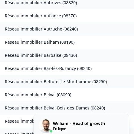
Réseau immobilier
Aubrives
(
08320
)
Réseau immobilier
Auflance
(
08370
)
Réseau immobilier
Autruche
(
08240
)
Réseau immobilier
Balham
(
08190
)
Réseau immobilier
Barbaise
(
08430
)
Réseau immobilier
Bar-lès-Buzancy
(
08240
)
Réseau immobilier
Beffu-et-le-Morthomme
(
08250
)
Réseau immobilier
Belval
(
08090
)
Réseau immobilier
Belval-Bois-des-Dames
(
08240
)
Réseau immobilier
Bourcq
(
08400
)
William - Head of growth
En ligne