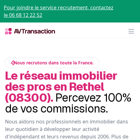
Pour joindre le service recrutement, contactez
le 06 68 12 22 52
Op
Nous recrutons dans toute la France.
Le réseau immobilier
des pros en Rethel
(08300).
Percevez 100%
de vos commissions.
Nous aidons nos professionnels en immobilier dans
leur quotidien à développer leur activité
d'indépendant et leurs revenus depuis 2006. Plus de