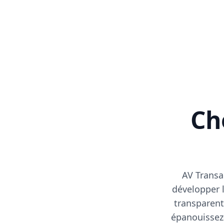
Cho
AV Transa
développer l
transparent
épanouissez-