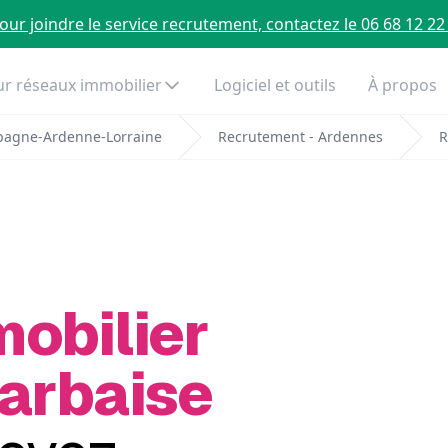
our joindre le service recrutement, contactez le 06 68 12 22
r réseaux immobilier
Logiciel et outils
À propos
pagne-Ardenne-Lorraine
Recrutement - Ardennes
R
mobilier
Barbaise