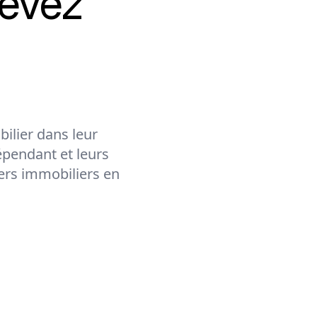
evez
ilier dans leur
épendant et leurs
lers immobiliers en