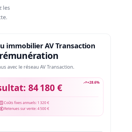
z les
te.
au immobilier AV Transaction
 rémunération
nus avec le réseau AV Transaction.
+
28.6
%
sultat:
84 180 €
Coûts fixes annuels:
1 320 €
Retenues sur vente:
4 500 €