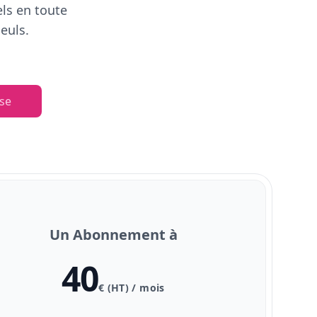
els en toute
euls.
se
Un Abonnement à
40
€ (HT) / mois