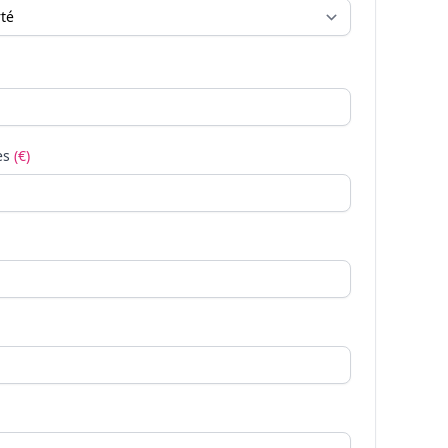
es
(€)