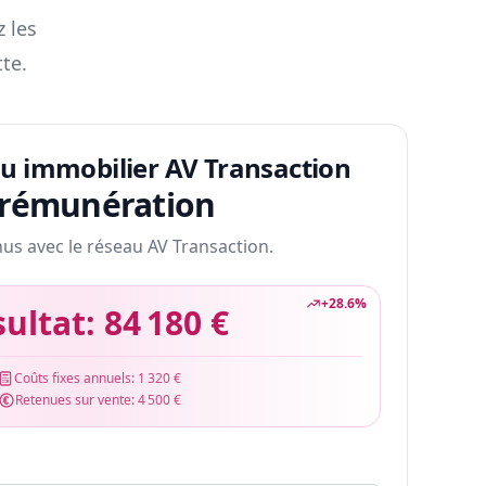
z les
te.
au immobilier AV Transaction
 rémunération
nus avec le réseau AV Transaction.
+
28.6
%
sultat:
84 180 €
Coûts fixes annuels:
1 320 €
Retenues sur vente:
4 500 €