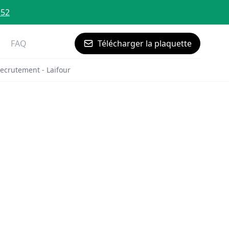
 52
FAQ
Télécharger la plaquette
ecrutement - Laifour