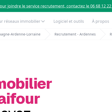
our joindre le service recrutement, contactez le 06 68 12 22
r réseaux immobilier
Logiciel et outils
À propos
pagne-Ardenne-Lorraine
Recrutement - Ardennes
R
mobilier
aifour