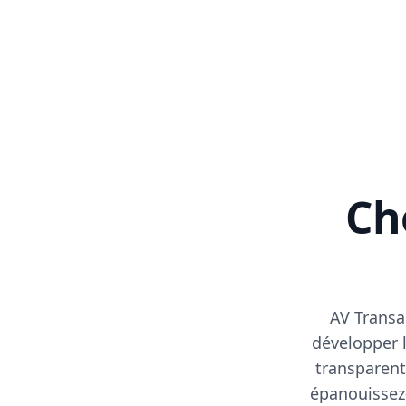
Cho
AV Transa
développer l
transparent
épanouissez-