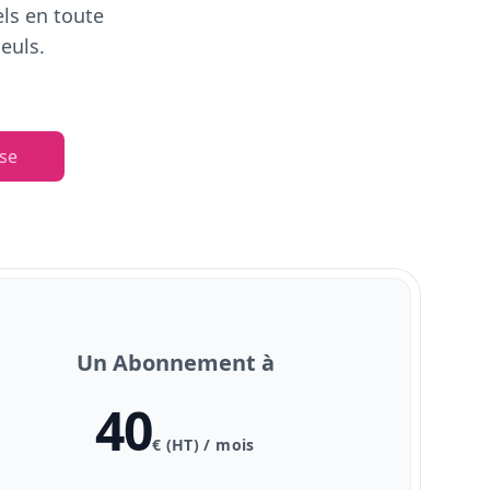
els en toute
euls.
se
Un Abonnement à
40
€ (HT) / mois