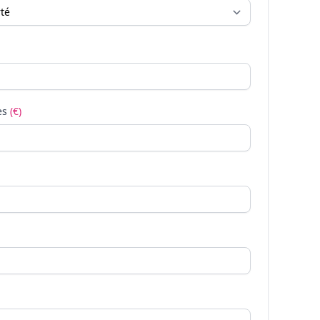
es
(€)