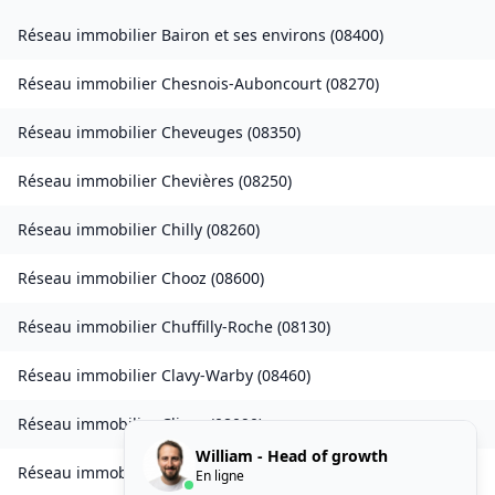
Réseau immobilier
Bairon et ses environs
(
08400
)
Réseau immobilier
Chesnois-Auboncourt
(
08270
)
Réseau immobilier
Cheveuges
(
08350
)
Réseau immobilier
Chevières
(
08250
)
Réseau immobilier
Chilly
(
08260
)
Réseau immobilier
Chooz
(
08600
)
Réseau immobilier
Chuffilly-Roche
(
08130
)
Réseau immobilier
Clavy-Warby
(
08460
)
Réseau immobilier
Cliron
(
08090
)
William - Head of growth
Réseau immobilier
Condé-lès-Herpy
(
08360
)
En ligne