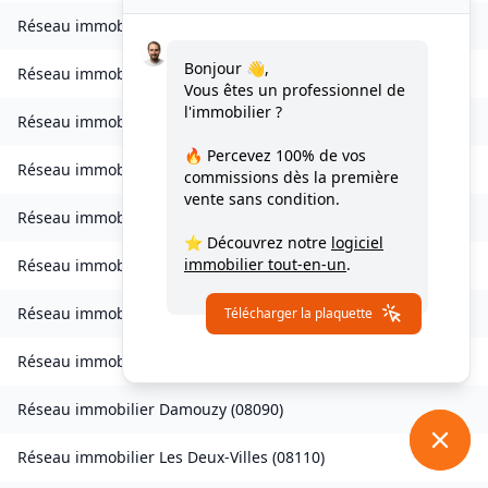
Réseau immobilier
Condé-lès-Autry
(
08250
)
Bonjour 👋,
Réseau immobilier
Contreuve
(
08400
)
Vous êtes un professionnel de
l'immobilier ?
Réseau immobilier
Cornay
(
08250
)
🔥 Percevez
100% de vos
Réseau immobilier
Corny-Machéroménil
(
08270
)
commissions
dès la première
vente sans condition.
Réseau immobilier
Coucy
(
08300
)
⭐ Découvrez notre
logiciel
immobilier tout-en-un
.
Réseau immobilier
Coulommes-et-Marqueny
(
08130
)
Réseau immobilier
La Croix-aux-Bois
(
08400
)
Télécharger la plaquette
Réseau immobilier
Daigny
(
08140
)
Réseau immobilier
Damouzy
(
08090
)
Réseau immobilier
Les Deux-Villes
(
08110
)