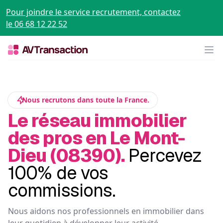
Pour joindre le service recrutement, contactez
le 06 68 12 22 52
Op
Nous recrutons dans toute la France.
Le réseau immobilier
des pros en Le Mont-
Dieu (08390).
Percevez
100% de vos
commissions.
Nous aidons nos professionnels en immobilier dans