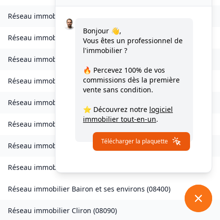
Réseau immobilier
Bogny-sur-Meuse
(
08120
)
Bonjour 👋,
Réseau immobilier
Brévilly
(
08140
)
Vous êtes un professionnel de
l'immobilier ?
Réseau immobilier
Bulson
(
08450
)
🔥 Percevez
100% de vos
commissions
dès la première
Réseau immobilier
Chagny
(
08430
)
vente sans condition.
Réseau immobilier
Chalandry-Elaire
(
08160
)
⭐ Découvrez notre
logiciel
immobilier tout-en-un
.
Réseau immobilier
Chardeny
(
08400
)
Télécharger la plaquette
Réseau immobilier
Chatel-Chéhéry
(
08250
)
Réseau immobilier
Bairon et ses environs
(
08390
)
Réseau immobilier
Bairon et ses environs
(
08400
)
Réseau immobilier
Cliron
(
08090
)