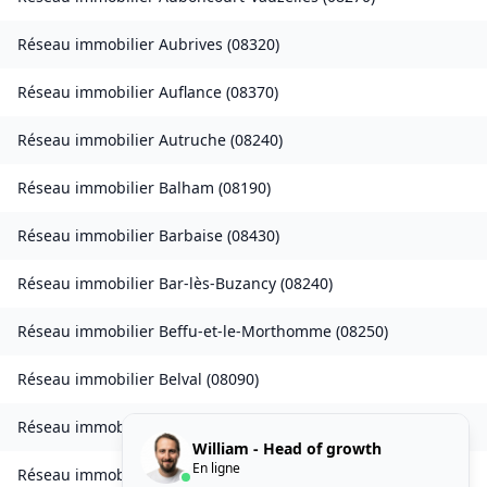
Réseau immobilier
Aubrives
(
08320
)
Réseau immobilier
Auflance
(
08370
)
Réseau immobilier
Autruche
(
08240
)
Réseau immobilier
Balham
(
08190
)
Réseau immobilier
Barbaise
(
08430
)
Réseau immobilier
Bar-lès-Buzancy
(
08240
)
Réseau immobilier
Beffu-et-le-Morthomme
(
08250
)
Réseau immobilier
Belval
(
08090
)
Réseau immobilier
Belval-Bois-des-Dames
(
08240
)
William - Head of growth
En ligne
Réseau immobilier
Bourcq
(
08400
)