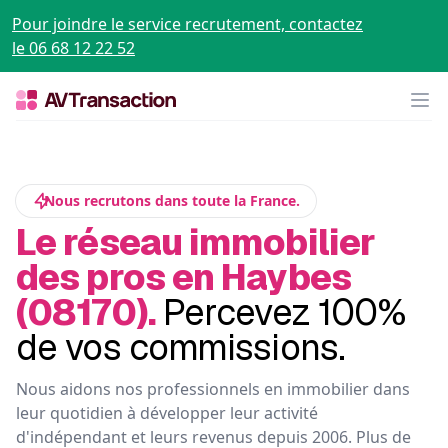
Pour joindre le service recrutement, contactez
le 06 68 12 22 52
Op
Nous recrutons dans toute la France.
Le réseau immobilier
des pros en Haybes
(08170).
Percevez 100%
de vos commissions.
Nous aidons nos professionnels en immobilier dans
leur quotidien à développer leur activité
d'indépendant et leurs revenus depuis 2006. Plus de