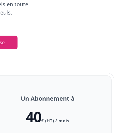
els en toute
euls.
se
Un Abonnement à
40
€ (HT) / mois