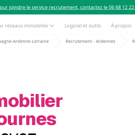
our joindre le service recrutement, contactez le 06 68 12 22
r réseaux immobilier
Logiciel et outils
À propos
pagne-Ardenne-Lorraine
Recrutement - Ardennes
R
mobilier
Tournes