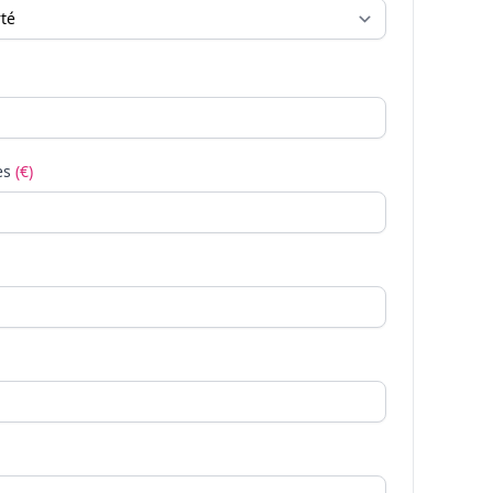
es
(€)