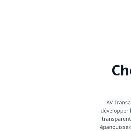
Cho
AV Transa
développer l
transparent
épanouissez-