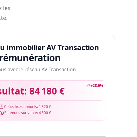
z les
te.
au immobilier AV Transaction
 rémunération
nus avec le réseau AV Transaction.
+
28.6
%
sultat:
84 180 €
Coûts fixes annuels:
1 320 €
Retenues sur vente:
4 500 €