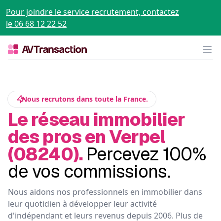
Pour joindre le service recrutement, contactez
le 06 68 12 22 52
Op
Nous recrutons dans toute la France.
Le réseau immobilier
des pros en Verpel
(08240).
Percevez 100%
de vos commissions.
Nous aidons nos professionnels en immobilier dans
leur quotidien à développer leur activité
d'indépendant et leurs revenus depuis 2006. Plus de