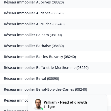
Réseau immobilier
Aubrives
(
08320
)
Réseau immobilier
Auflance
(
08370
)
Réseau immobilier
Autruche
(
08240
)
Réseau immobilier
Balham
(
08190
)
Réseau immobilier
Barbaise
(
08430
)
Réseau immobilier
Bar-lès-Buzancy
(
08240
)
Réseau immobilier
Beffu-et-le-Morthomme
(
08250
)
Réseau immobilier
Belval
(
08090
)
Réseau immobilier
Belval-Bois-des-Dames
(
08240
)
Réseau immobilier
Bourcq
(
08400
)
William - Head of growth
En ligne