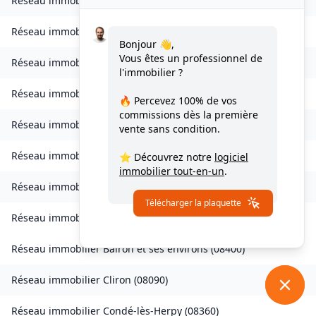
Réseau immobilier
Bogny-sur-Meuse
(
08120
)
Réseau immobilier
Brévilly
(
08140
)
Bonjour 👋,
Vous êtes un professionnel de
Réseau immobilier
Bulson
(
08450
)
l'immobilier ?
Réseau immobilier
Chagny
(
08430
)
🔥 Percevez
100% de vos
commissions
dès la première
Réseau immobilier
Chalandry-Elaire
(
08160
)
vente sans condition.
Réseau immobilier
Chardeny
(
08400
)
⭐ Découvrez notre
logiciel
immobilier tout-en-un
.
Réseau immobilier
Chatel-Chéhéry
(
08250
)
Télécharger la plaquette
Réseau immobilier
Bairon et ses environs
(
08390
)
Réseau immobilier
Bairon et ses environs
(
08400
)
Réseau immobilier
Cliron
(
08090
)
Réseau immobilier
Condé-lès-Herpy
(
08360
)