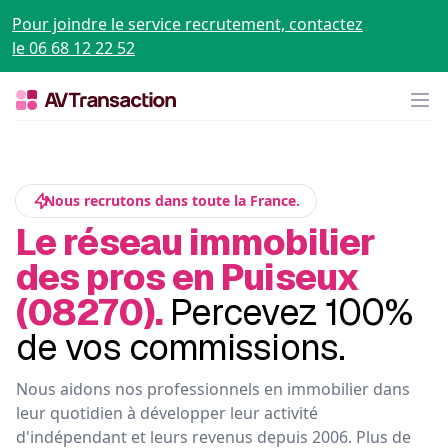
Pour joindre le service recrutement, contactez
le 06 68 12 22 52
Op
Nous recrutons dans toute la France.
Le réseau immobilier
des pros en Puiseux
(08270).
Percevez 100%
de vos commissions.
Nous aidons nos professionnels en immobilier dans
leur quotidien à développer leur activité
d'indépendant et leurs revenus depuis 2006. Plus de