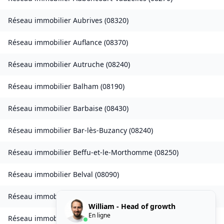
Réseau immobilier
Aubrives
(
08320
)
Réseau immobilier
Auflance
(
08370
)
Réseau immobilier
Autruche
(
08240
)
Réseau immobilier
Balham
(
08190
)
Réseau immobilier
Barbaise
(
08430
)
Réseau immobilier
Bar-lès-Buzancy
(
08240
)
Réseau immobilier
Beffu-et-le-Morthomme
(
08250
)
Réseau immobilier
Belval
(
08090
)
Réseau immobilier
Belval-Bois-des-Dames
(
08240
)
William - Head of growth
En ligne
Réseau immobilier
Bourcq
(
08400
)