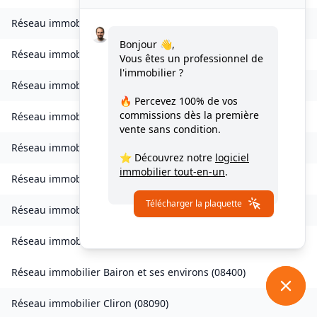
Réseau immobilier
Bogny-sur-Meuse
(
08120
)
Bonjour 👋,
Réseau immobilier
Brévilly
(
08140
)
Vous êtes un professionnel de
l'immobilier ?
Réseau immobilier
Bulson
(
08450
)
🔥 Percevez
100% de vos
commissions
dès la première
Réseau immobilier
Chagny
(
08430
)
vente sans condition.
Réseau immobilier
Chalandry-Elaire
(
08160
)
⭐ Découvrez notre
logiciel
immobilier tout-en-un
.
Réseau immobilier
Chardeny
(
08400
)
Télécharger la plaquette
Réseau immobilier
Chatel-Chéhéry
(
08250
)
Réseau immobilier
Bairon et ses environs
(
08390
)
Réseau immobilier
Bairon et ses environs
(
08400
)
Réseau immobilier
Cliron
(
08090
)