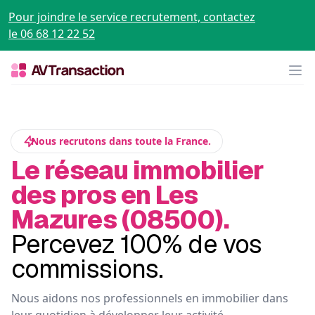
Pour joindre le service recrutement, contactez
le 06 68 12 22 52
Op
Nous recrutons dans toute la France.
Le réseau immobilier
des pros en Les
Mazures (08500).
Percevez 100% de vos
commissions.
Nous aidons nos professionnels en immobilier dans