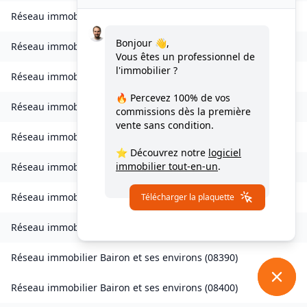
Réseau immobilier
Bourcq
(
08400
)
Bonjour 👋,
Réseau immobilier
Bogny-sur-Meuse
(
08120
)
Vous êtes un professionnel de
l'immobilier ?
Réseau immobilier
Brévilly
(
08140
)
🔥 Percevez
100% de vos
Réseau immobilier
Bulson
(
08450
)
commissions
dès la première
vente sans condition.
Réseau immobilier
Chagny
(
08430
)
⭐ Découvrez notre
logiciel
immobilier tout-en-un
.
Réseau immobilier
Chalandry-Elaire
(
08160
)
Réseau immobilier
Chardeny
(
08400
)
Télécharger la plaquette
Réseau immobilier
Chatel-Chéhéry
(
08250
)
Réseau immobilier
Bairon et ses environs
(
08390
)
Réseau immobilier
Bairon et ses environs
(
08400
)