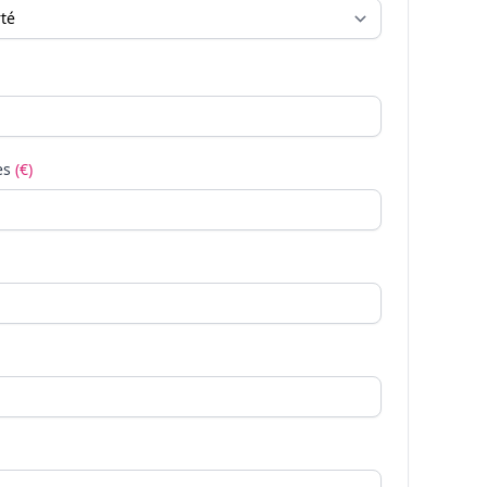
es
(€)