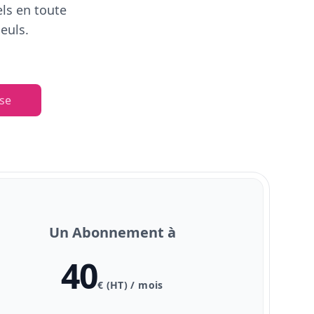
els en toute
euls.
se
Un Abonnement à
40
€ (HT) / mois