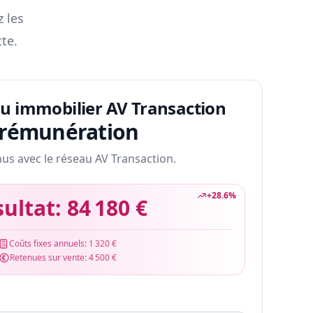
z les
te.
au immobilier AV Transaction
 rémunération
nus avec le réseau AV Transaction.
+
28.6
%
sultat:
84 180 €
Coûts fixes annuels:
1 320 €
Retenues sur vente:
4 500 €