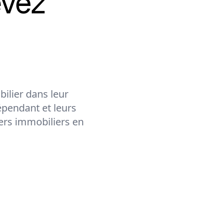
evez
ilier dans leur
épendant et leurs
lers immobiliers en