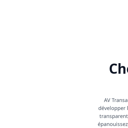
Cho
AV Transa
développer l
transparent
épanouissez-