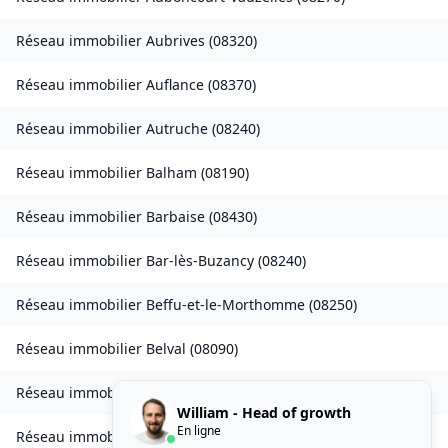
Réseau immobilier
Aubrives
(
08320
)
Réseau immobilier
Auflance
(
08370
)
Réseau immobilier
Autruche
(
08240
)
Réseau immobilier
Balham
(
08190
)
Réseau immobilier
Barbaise
(
08430
)
Réseau immobilier
Bar-lès-Buzancy
(
08240
)
Réseau immobilier
Beffu-et-le-Morthomme
(
08250
)
Réseau immobilier
Belval
(
08090
)
Réseau immobilier
Belval-Bois-des-Dames
(
08240
)
William - Head of growth
En ligne
Réseau immobilier
Bourcq
(
08400
)