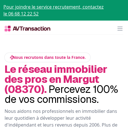
Pour joindre le service recrutement, contactez
le 06 68 12 22 52
Op
Nous recrutons dans toute la France.
Le réseau immobilier
des pros en Margut
(08370).
Percevez 100%
de vos commissions.
Nous aidons nos professionnels en immobilier dans
leur quotidien à développer leur activité
d'indépendant et leurs revenus depuis 2006. Plus de