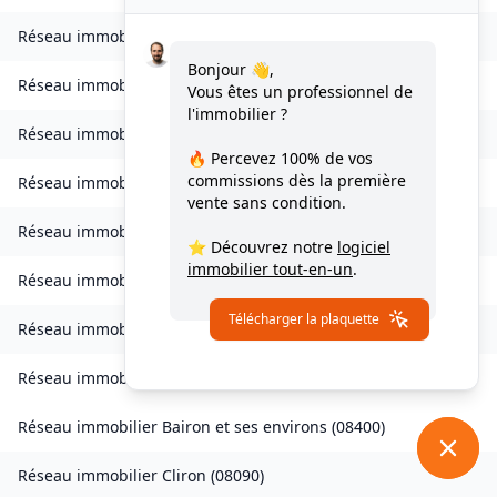
Réseau immobilier
Bogny-sur-Meuse
(
08120
)
Bonjour 👋,
Réseau immobilier
Brévilly
(
08140
)
Vous êtes un professionnel de
l'immobilier ?
Réseau immobilier
Bulson
(
08450
)
🔥 Percevez
100% de vos
commissions
dès la première
Réseau immobilier
Chagny
(
08430
)
vente sans condition.
Réseau immobilier
Chalandry-Elaire
(
08160
)
⭐ Découvrez notre
logiciel
immobilier tout-en-un
.
Réseau immobilier
Chardeny
(
08400
)
Télécharger la plaquette
Réseau immobilier
Chatel-Chéhéry
(
08250
)
Réseau immobilier
Bairon et ses environs
(
08390
)
Réseau immobilier
Bairon et ses environs
(
08400
)
Réseau immobilier
Cliron
(
08090
)