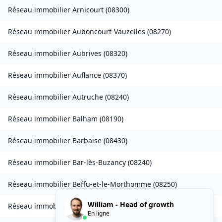
Réseau immobilier
Arnicourt
(
08300
)
Réseau immobilier
Auboncourt-Vauzelles
(
08270
)
Réseau immobilier
Aubrives
(
08320
)
Réseau immobilier
Auflance
(
08370
)
Réseau immobilier
Autruche
(
08240
)
Réseau immobilier
Balham
(
08190
)
Réseau immobilier
Barbaise
(
08430
)
Réseau immobilier
Bar-lès-Buzancy
(
08240
)
Réseau immobilier
Beffu-et-le-Morthomme
(
08250
)
William - Head of growth
Réseau immobilier
Belval
(
08090
)
En ligne