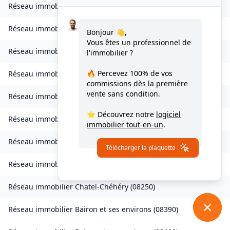
Réseau immobilier
Belval-Bois-des-Dames
(
08240
)
Réseau immobilier
Bourcq
(
08400
)
Bonjour 👋,
Vous êtes un professionnel de
Réseau immobilier
Bogny-sur-Meuse
(
08120
)
l'immobilier ?
🔥 Percevez
100% de vos
Réseau immobilier
Brévilly
(
08140
)
commissions
dès la première
vente sans condition.
Réseau immobilier
Bulson
(
08450
)
⭐ Découvrez notre
logiciel
Réseau immobilier
Chagny
(
08430
)
immobilier tout-en-un
.
Réseau immobilier
Chalandry-Elaire
(
08160
)
Télécharger la plaquette
Réseau immobilier
Chardeny
(
08400
)
Réseau immobilier
Chatel-Chéhéry
(
08250
)
Réseau immobilier
Bairon et ses environs
(
08390
)