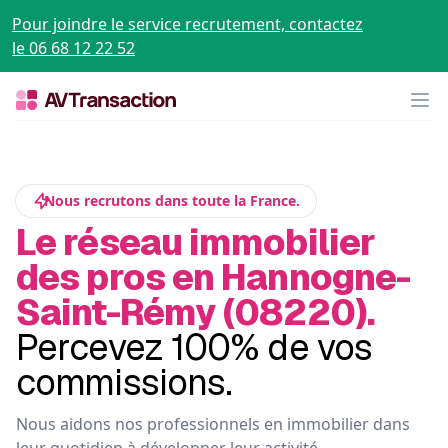
Pour joindre le service recrutement, contactez
le 06 68 12 22 52
Op
Nous recrutons dans toute la France.
Le réseau immobilier
des pros en Hannogne-
Saint-Rémy (08220).
Percevez 100% de vos
commissions.
Nous aidons nos professionnels en immobilier dans