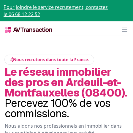
Pour joindre le service recrutement, contactez
le 06 68 12 22 52
Op
Nous recrutons dans toute la France.
Le réseau immobilier
des pros en Ardeuil-et-
Montfauxelles (08400).
Percevez 100% de vos
commissions.
Nous aidons nos professionnels en immobilier dans