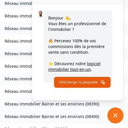
Réseau immobilier
Bourcq
(
08400
)
Réseau immobilier
Bogny-sur-Meuse
(
08120
)
Bonjour 👋,
Vous êtes un professionnel de
Réseau immobilier
Brévilly
(
08140
)
l'immobilier ?
🔥 Percevez
100% de vos
Réseau immobilier
Bulson
(
08450
)
commissions
dès la première
vente sans condition.
Réseau immobilier
Chagny
(
08430
)
⭐ Découvrez notre
logiciel
Réseau immobilier
Chalandry-Elaire
(
08160
)
immobilier tout-en-un
.
Réseau immobilier
Chardeny
(
08400
)
Télécharger la plaquette
Réseau immobilier
Chatel-Chéhéry
(
08250
)
Réseau immobilier
Bairon et ses environs
(
08390
)
Réseau immobilier
Bairon et ses environs
(
08400
)