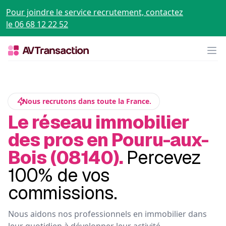
Pour joindre le service recrutement, contactez
le 06 68 12 22 52
Op
Nous recrutons dans toute la France.
Le réseau immobilier
des pros en Pouru-aux-
Bois (08140).
Percevez
100% de vos
commissions.
Nous aidons nos professionnels en immobilier dans