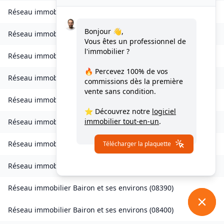
Réseau immobilier
Bourcq
(
08400
)
Bonjour 👋,
Réseau immobilier
Bogny-sur-Meuse
(
08120
)
Vous êtes un professionnel de
l'immobilier ?
Réseau immobilier
Brévilly
(
08140
)
🔥 Percevez
100% de vos
Réseau immobilier
Bulson
(
08450
)
commissions
dès la première
vente sans condition.
Réseau immobilier
Chagny
(
08430
)
⭐ Découvrez notre
logiciel
immobilier tout-en-un
.
Réseau immobilier
Chalandry-Elaire
(
08160
)
Réseau immobilier
Chardeny
(
08400
)
Télécharger la plaquette
Réseau immobilier
Chatel-Chéhéry
(
08250
)
Réseau immobilier
Bairon et ses environs
(
08390
)
Réseau immobilier
Bairon et ses environs
(
08400
)