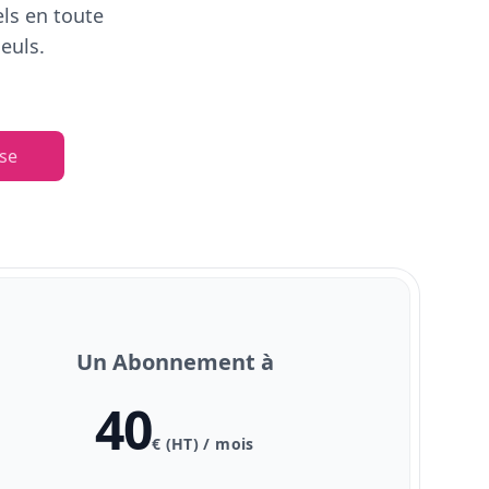
els en toute
euls.
se
Un Abonnement à
40
€ (HT) / mois