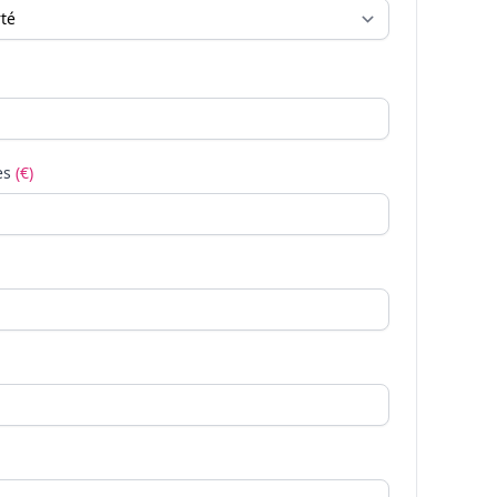
es
(€)