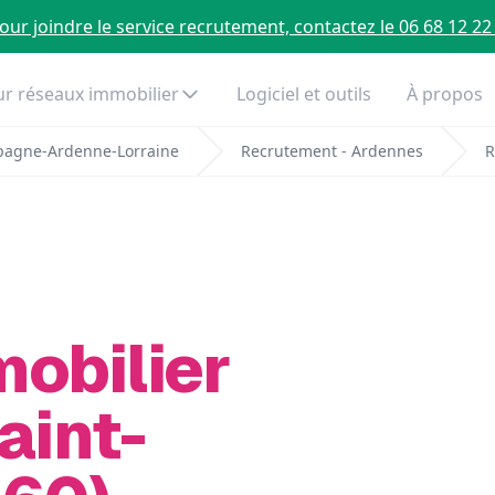
our joindre le service recrutement, contactez le 06 68 12 22
r réseaux immobilier
Logiciel et outils
À propos
pagne-Ardenne-Lorraine
Recrutement - Ardennes
R
mobilier
aint-