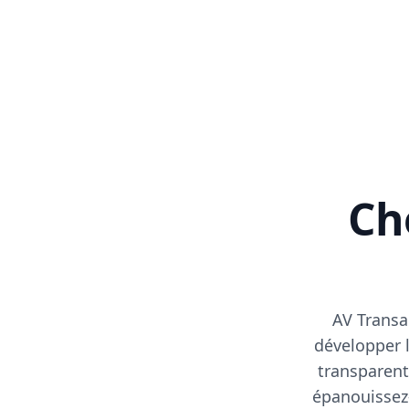
Cho
AV Transa
développer l
transparent
épanouissez-