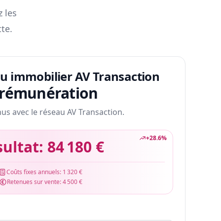
z les
te.
au immobilier AV Transaction
 rémunération
nus avec le réseau AV Transaction.
+
28.6
%
sultat:
84 180 €
Coûts fixes annuels:
1 320 €
Retenues sur vente:
4 500 €